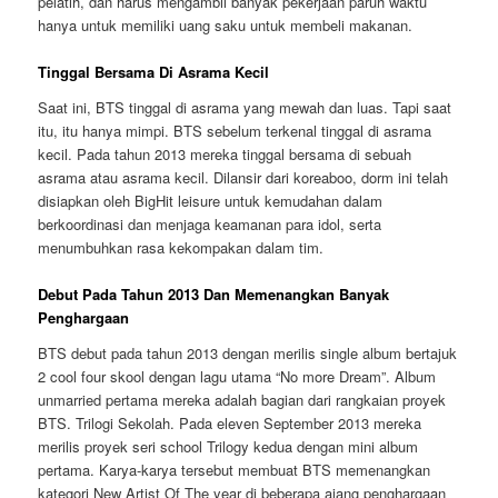
pelatih, dan harus mengambil banyak pekerjaan paruh waktu
hanya untuk memiliki uang saku untuk membeli makanan.
Tinggal Bersama Di Asrama Kecil
Saat ini, BTS tinggal di asrama yang mewah dan luas. Tapi saat
itu, itu hanya mimpi. BTS sebelum terkenal tinggal di asrama
kecil. Pada tahun 2013 mereka tinggal bersama di sebuah
asrama atau asrama kecil. Dilansir dari koreaboo, dorm ini telah
disiapkan oleh BigHit leisure untuk kemudahan dalam
berkoordinasi dan menjaga keamanan para idol, serta
menumbuhkan rasa kekompakan dalam tim.
Debut Pada Tahun 2013 Dan Memenangkan Banyak
Penghargaan
BTS debut pada tahun 2013 dengan merilis single album bertajuk
2 cool four skool dengan lagu utama “No more Dream”. Album
unmarried pertama mereka adalah bagian dari rangkaian proyek
BTS. Trilogi Sekolah. Pada eleven September 2013 mereka
merilis proyek seri school Trilogy kedua dengan mini album
pertama. Karya-karya tersebut membuat BTS memenangkan
kategori New Artist Of The year di beberapa ajang penghargaan