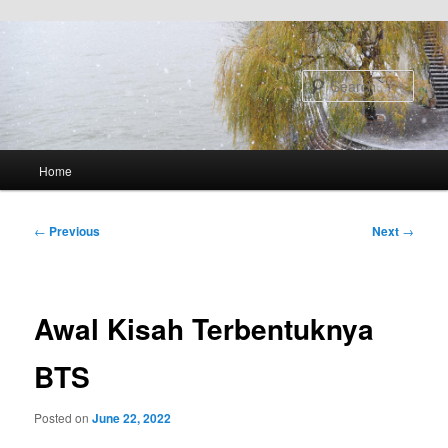
Skip to primary content
Search
Main
Home
menu
Post
←
Previous
Next
→
navigation
Awal Kisah Terbentuknya
BTS
Posted on
June 22, 2022