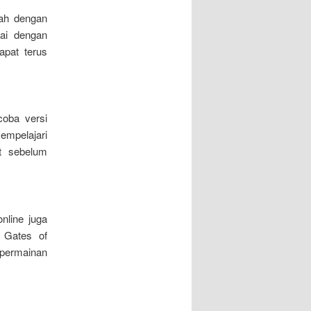
lah dengan
ai dengan
apat terus
oba versi
empelajari
t sebelum
nline juga
 Gates of
m permainan