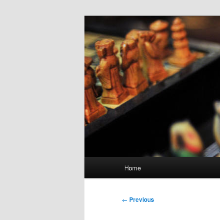
Skip
to
primary
content
Main
Home
menu
Post
←
Previous
navigation