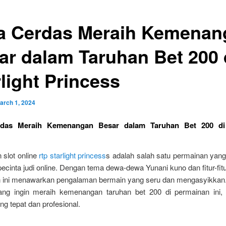
a Cerdas Meraih Kemenan
ar dalam Taruhan Bet 200 
light Princess
arch 1, 2024
das Meraih Kemenangan Besar dalam Taruhan Bet 200 di 
 slot online
rtp starlight princess
s adalah salah satu permainan yang
ecinta judi online. Dengan tema dewa-dewa Yunani kuno dan fitur-fit
 ini menawarkan pengalaman bermain yang seru dan mengasyikkan.
ng ingin meraih kemenangan taruhan bet 200 di permainan ini, 
ang tepat dan profesional.