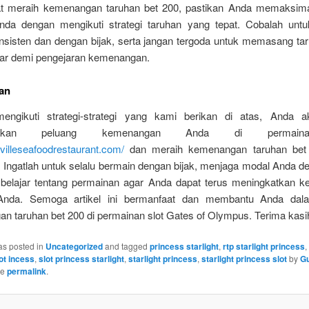
t meraih kemenangan taruhan bet 200, pastikan Anda memaksima
nda dengan mengikuti strategi taruhan yang tepat. Cobalah untu
nsisten dan dengan bijak, serta jangan tergoda untuk memasang ta
esar demi pengejaran kemenangan.
an
engikuti strategi-strategi yang kami berikan di atas, Anda a
katkan peluang kemenangan Anda di permain
nvilleseafoodrestaurant.com/
dan meraih kemenangan taruhan bet
. Ingatlah untuk selalu bermain dengan bijak, menjaga modal Anda d
 belajar tentang permainan agar Anda dapat terus meningkatkan
Anda. Semoga artikel ini bermanfaat dan membantu Anda dal
n taruhan bet 200 di permainan slot Gates of Olympus. Terima kasi
as posted in
Uncategorized
and tagged
princess starlight
,
rtp starlight princess
,
ot incess
,
slot princess starlight
,
starlight princess
,
starlight princess slot
by
G
he
permalink
.