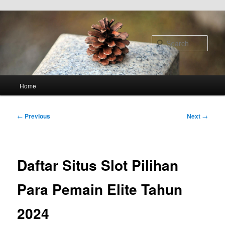
Skip to primary content
Search
Main
Home
menu
Post
←
Previous
Next
→
navigation
Daftar Situs Slot Pilihan
Para Pemain Elite Tahun
2024