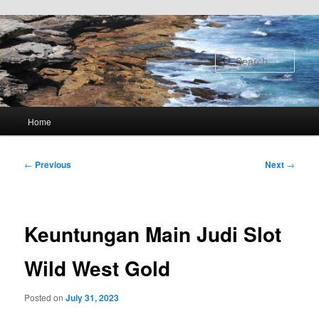
Skip to primary content
Search
Main
Home
menu
Post
←
Previous
Next
→
navigation
Keuntungan Main Judi Slot
Wild West Gold
Posted on
July 31, 2023