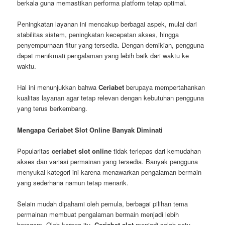
berkala guna memastikan performa platform tetap optimal.
Peningkatan layanan ini mencakup berbagai aspek, mulai dari
stabilitas sistem, peningkatan kecepatan akses, hingga
penyempurnaan fitur yang tersedia. Dengan demikian, pengguna
dapat menikmati pengalaman yang lebih baik dari waktu ke
waktu.
Hal ini menunjukkan bahwa
Ceriabet
berupaya mempertahankan
kualitas layanan agar tetap relevan dengan kebutuhan pengguna
yang terus berkembang.
Mengapa Ceriabet Slot Online Banyak Diminati
Popularitas
ceriabet slot online
tidak terlepas dari kemudahan
akses dan variasi permainan yang tersedia. Banyak pengguna
menyukai kategori ini karena menawarkan pengalaman bermain
yang sederhana namun tetap menarik.
Selain mudah dipahami oleh pemula, berbagai pilihan tema
permainan membuat pengalaman bermain menjadi lebih
beragam. Oleh karena itu,
Ceriabet slot
menjadi salah satu