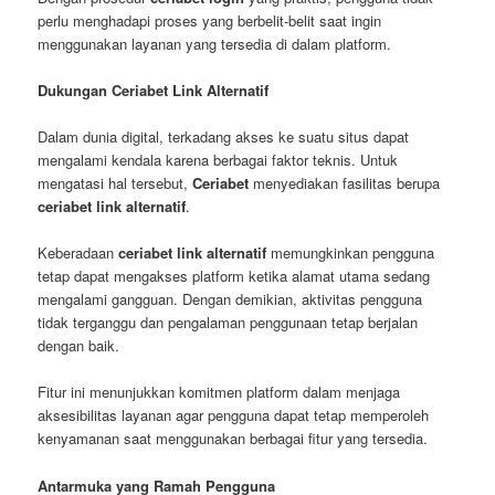
perlu menghadapi proses yang berbelit-belit saat ingin
menggunakan layanan yang tersedia di dalam platform.
Dukungan Ceriabet Link Alternatif
Dalam dunia digital, terkadang akses ke suatu situs dapat
mengalami kendala karena berbagai faktor teknis. Untuk
mengatasi hal tersebut,
Ceriabet
menyediakan fasilitas berupa
ceriabet link alternatif
.
Keberadaan
ceriabet link alternatif
memungkinkan pengguna
tetap dapat mengakses platform ketika alamat utama sedang
mengalami gangguan. Dengan demikian, aktivitas pengguna
tidak terganggu dan pengalaman penggunaan tetap berjalan
dengan baik.
Fitur ini menunjukkan komitmen platform dalam menjaga
aksesibilitas layanan agar pengguna dapat tetap memperoleh
kenyamanan saat menggunakan berbagai fitur yang tersedia.
Antarmuka yang Ramah Pengguna