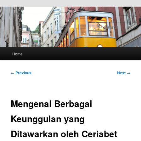
Skip to primary content
Search
Main
Home
menu
Post
←
Previous
Next
→
navigation
Mengenal Berbagai
Keunggulan yang
Ditawarkan oleh Ceriabet