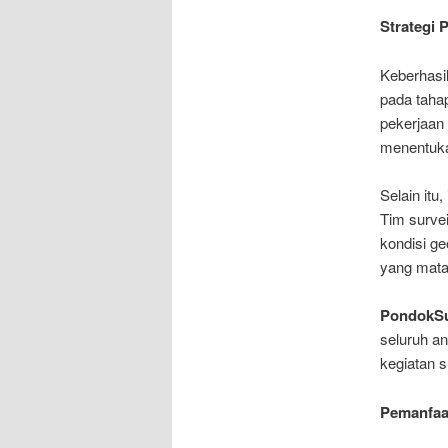
Strategi 
Keberhasil
pada taha
pekerjaan
menentuka
Selain itu
Tim survei
kondisi g
yang mata
PondokSu
seluruh an
kegiatan s
Pemanfaat