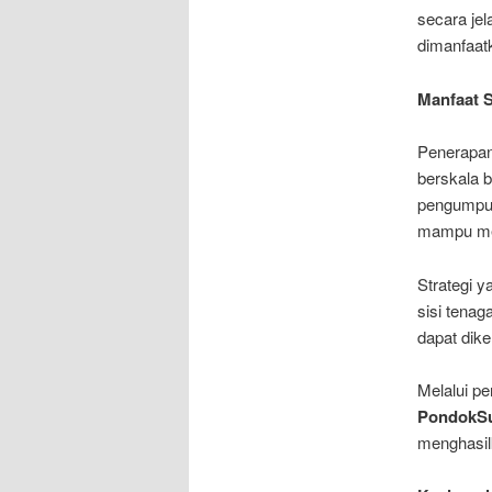
secara jel
dimanfaat
Manfaat S
Penerapan
berskala 
pengumpula
mampu men
Strategi 
sisi tenag
dapat dike
Melalui p
PondokSu
menghasil