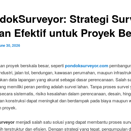
dokSurveyor: Strategi Sur
an Efektif untuk Proyek B
une 30, 2026
an proyek berskala besar, seperti
pondoksurveyor.com
pembangu
dustri, jalan tol, bendungan, kawasan perumahan, maupun infrastrukt
an data lapangan yang akurat sebagai dasar perencanaan. Salah s
ng memiliki peran penting adalah survei lahan. Tanpa proses survei
secara sistematis, risiko kesalahan dalam perencanaan, desain, hin
an konstruksi dapat meningkat dan berdampak pada biaya maupun 
n proyek.
rveyor
menjadi salah satu solusi yang dapat membantu proses surv
ih terstruktur dan efisien. Dengan strategi yang tepat, pengumpulan 