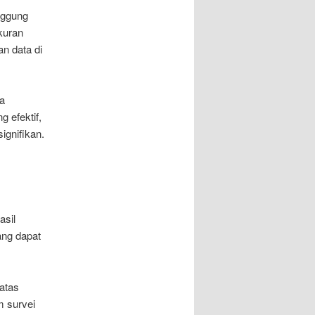
nggung
kuran
an data di
a
 efektif,
ignifikan.
asil
ang dapat
batas
m survei