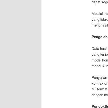
dapat seg
Melalui m
yang tidak
menghasil
Pengolaha
Data hasil
yang terli
model kont
mendukung
Penyajian
kontrakto
itu, forma
dengan m
PondokSu