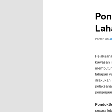
Pon
Lah
Posted on
J
Pelaksana
kawasan in
membutuhk
tahapan ya
dilakukan 
pelaksana
pengerjaa
PondokSu
secara leb