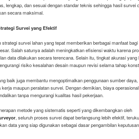
as, lengkap, dan sesuai dengan standar teknis sehingga hasil survei 
kan secara maksimal.
trategi Survei yang Efektif
 strategi survei lahan yang tepat memberikan berbagai manfaat bagi
besar. Salah satunya adalah meningkatkan efisiensi waktu karena pr
n data dilakukan secara terencana. Selain itu, tingkat akurasi yang l
gurangi risiko kesalahan desain maupun revisi selama tahap konst
yang baik juga membantu mengoptimalkan penggunaan sumber daya, b
a kerja maupun peralatan survei. Dengan demikian, biaya operasiona
ndalikan tanpa mengurangi kualitas hasil pekerjaan.
enerapan metode yang sistematis seperti yang dikembangkan oleh
rveyor
, seluruh proses survei dapat berlangsung lebih efektif, teruku
kan data yang siap digunakan sebagai dasar pengambilan keputusan