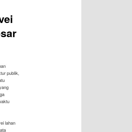
vei
esar
nan
ur publik,
atu
 yang
gga
waktu
ei lahan
data