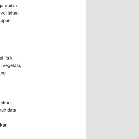
gambilan
vei lahan
maupun
 fisik
i vegetasi,
ang
ahkan
uruh data
ukan