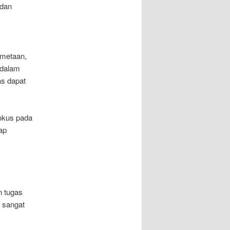
 dan
emetaan,
 dalam
as dapat
fokus pada
ap
n tugas
g sangat