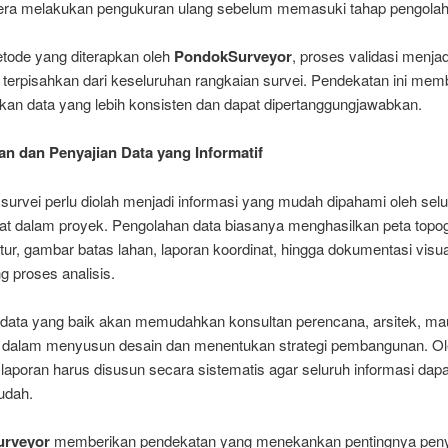
era melakukan pengukuran ulang sebelum memasuki tahap pengolah
etode yang diterapkan oleh
PondokSurveyor
, proses validasi menjad
 terpisahkan dari keseluruhan rangkaian survei. Pendekatan ini mem
kan data yang lebih konsisten dan dapat dipertanggungjawabkan.
n dan Penyajian Data yang Informatif
 survei perlu diolah menjadi informasi yang mudah dipahami oleh sel
bat dalam proyek. Pengolahan data biasanya menghasilkan peta topog
ur, gambar batas lahan, laporan koordinat, hingga dokumentasi visu
 proses analisis.
 data yang baik akan memudahkan konsultan perencana, arsitek, m
r dalam menyusun desain dan menentukan strategi pembangunan. Ol
t laporan harus disusun secara sistematis agar seluruh informasi dap
udah.
rveyor
memberikan pendekatan yang menekankan pentingnya penya