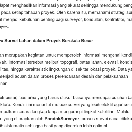
dapat menghasilkan informasi yang akurat sehingga mendukung pen
pada setiap tahapan proyek. Oleh karena itu, memahami strategi sur
if menjadi kebutuhan penting bagi surveyor, konsultan, kontraktor, 
oyek.
a Survei Lahan dalam Proyek Berskala Besar
han merupakan kegiatan untuk memperoleh informasi mengenai kondisi
yah. Informasi tersebut meliputi topografi, batas lahan, elevasi, kondis
tilitas, hingga karakteristik lingkungan di sekitar lokasi proyek. Data y
 menjadi acuan dalam proses perencanaan desain dan pelaksanaan
nan.
ek besar, luas area yang harus diukur biasanya mencapai puluhan b
ktare. Kondisi ini menuntut metode survei yang lebih efektif agar sel
mpulkan secara lengkap tanpa mengurangi tingkat ketelitian. Melalui
n yang diterapkan oleh
PondokSurveyor
, proses survei dapat dilak
ih sistematis sehingga hasil yang diperoleh lebih optimal.