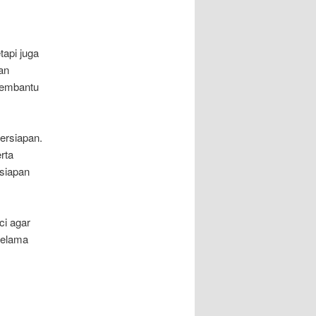
tapi juga
an
membantu
persiapan.
rta
siapan
ci agar
selama