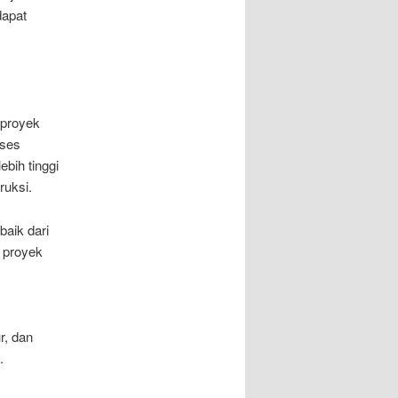
dapat
 proyek
oses
ebih tinggi
ruksi.
aik dari
l proyek
r, dan
.