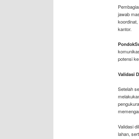
Pembagian
jawab mas
koordinat,
kantor.
PondokSu
komunikasi
potensi ke
Validasi 
Setelah se
melakukan 
pengukura
memengaru
Validasi d
lahan, ser