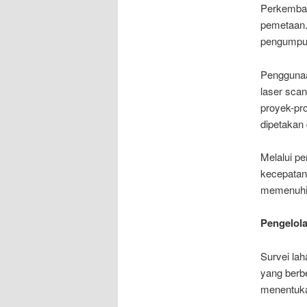
Perkemban
pemetaan.
pengumpul
Penggunaan
laser scan
proyek-pr
dipetakan
Melalui p
kecepatan 
memenuhi s
Pengelola
Survei la
yang berbe
menentuka