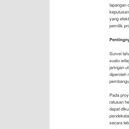
lapangan 
keputusan 
yang efekt
pemilik pr
Pentingny
Survei la
suatu wila
jaringan u
diperoleh
pembangu
Pada proy
ratusan he
dapat diku
pendekata
secara leb