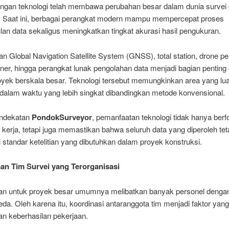
gan teknologi telah membawa perubahan besar dalam dunia survei
 Saat ini, berbagai perangkat modern mampu mempercepat proses
an data sekaligus meningkatkan tingkat akurasi hasil pengukuran.
 Global Navigation Satellite System (GNSS), total station, drone p
ner, hingga perangkat lunak pengolahan data menjadi bagian penting
oyek berskala besar. Teknologi tersebut memungkinkan area yang lu
 dalam waktu yang lebih singkat dibandingkan metode konvensional.
endekatan
PondokSurveyor
, pemanfaatan teknologi tidak hanya ber
kerja, tetapi juga memastikan bahwa seluruh data yang diperoleh tet
tandar ketelitian yang dibutuhkan dalam proyek konstruksi.
an Tim Survei yang Terorganisasi
han untuk proyek besar umumnya melibatkan banyak personel denga
da. Oleh karena itu, koordinasi antaranggota tim menjadi faktor yan
n keberhasilan pekerjaan.