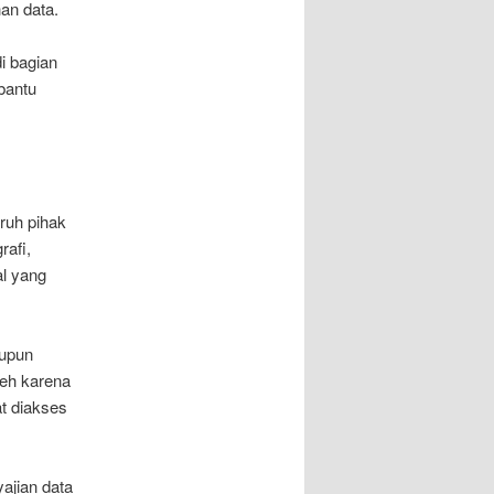
an data.
i bagian
bantu
uruh pihak
rafi,
al yang
aupun
eh karena
at diakses
jian data