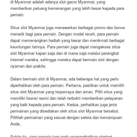
di Myanmar adalah adanya slot gacor Myanmar, yang
memberikan peluang kemenangan yang lebih besar kepada para
pemain.
Situs slot Myanmar juga menawarkan berbagai promo dan bonus
menarik bagi para pemain. Dengan modal receh, para pemain
dapat memenangkan hadiah yang besar dan menikmati berbagai
keuntungan lainnya. Para pemain juga dapat mengakses situs
slot Myanmar kapan saja dan di mana saja melalui perangkat
internet mereka, sehingga mereka dapat bermain slot dengan
nyaman dan praktis.
Dalam bermain slot di Myanmar, ada beberapa hal yang perlu
diperhatikan oleh para pemain. Pertama, pastikan untuk memilih
situs slot Myanmar yang terpercaya dan aman. Pilih situs yang
memiliki lisensi resmi dan telah terbukti memberikan pelayanan
yang baik kepada para pemain. Kedua, perhatikan juga jenis
permainan yang disediakan oleh situs slot Myanmar tersebut.
Pilihlah permainan yang sesuai dengan selera dan kemampuan
Anda.
Selain itu, para pemain juga perlu memperhatikan strategi