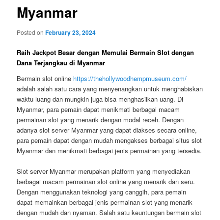
Myanmar
Posted on
February 23, 2024
Raih Jackpot Besar dengan Memulai Bermain Slot dengan
Dana Terjangkau di Myanmar
Bermain slot online
https://thehollywoodhempmuseum.com/
adalah salah satu cara yang menyenangkan untuk menghabiskan
waktu luang dan mungkin juga bisa menghasilkan uang. Di
Myanmar, para pemain dapat menikmati berbagai macam
permainan slot yang menarik dengan modal receh. Dengan
adanya slot server Myanmar yang dapat diakses secara online,
para pemain dapat dengan mudah mengakses berbagai situs slot
Myanmar dan menikmati berbagai jenis permainan yang tersedia.
Slot server Myanmar merupakan platform yang menyediakan
berbagai macam permainan slot online yang menarik dan seru.
Dengan menggunakan teknologi yang canggih, para pemain
dapat memainkan berbagai jenis permainan slot yang menarik
dengan mudah dan nyaman. Salah satu keuntungan bermain slot