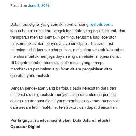
Posted on
June 3, 2026
Dalam era digital yang semakin berkembang
realcdr.com
,
kebutuhan akan sistem pengelolaan data yang cepat, akurat, dan
transparan menjadi semakin penting, terutama bagi operator
telekomunikasi dan penyedia layanan digital. Transformasi
teknologi tidak lagi sekadar pilihan, melainkan sebuah kebutuhan
mendasar untuk menjaga daya saing dan efisiensi operasional.
Di tengah tuntutan tersebut, hadir solusi yang mampu
memberikan perubahan signifikan dalam pengelolaan data
operator, yaitu
realcdr
.
Dengan pendekatan yang berfokus pada ketepatan data dan
efisiensi sistem,
realcdr
menjadi salah satu elemen penting
dalam transformasi digital yang membantu operator mengelola
data secara lebih real-time, terstruktur, dan dapat diandalkan.
Pentingnya Transformasi Sistem Data Dalam Industri
Operator Digital