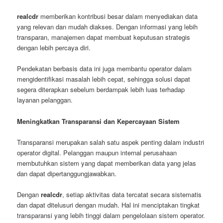
realcdr
memberikan kontribusi besar dalam menyediakan data
yang relevan dan mudah diakses. Dengan informasi yang lebih
transparan, manajemen dapat membuat keputusan strategis
dengan lebih percaya diri.
Pendekatan berbasis data ini juga membantu operator dalam
mengidentifikasi masalah lebih cepat, sehingga solusi dapat
segera diterapkan sebelum berdampak lebih luas terhadap
layanan pelanggan.
Meningkatkan Transparansi dan Kepercayaan Sistem
Transparansi merupakan salah satu aspek penting dalam industri
operator digital. Pelanggan maupun internal perusahaan
membutuhkan sistem yang dapat memberikan data yang jelas
dan dapat dipertanggungjawabkan.
Dengan
realcdr
, setiap aktivitas data tercatat secara sistematis
dan dapat ditelusuri dengan mudah. Hal ini menciptakan tingkat
transparansi yang lebih tinggi dalam pengelolaan sistem operator.