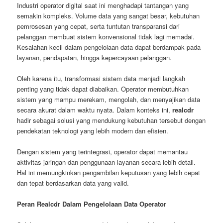
Industri operator digital saat ini menghadapi tantangan yang
semakin kompleks. Volume data yang sangat besar, kebutuhan
pemrosesan yang cepat, serta tuntutan transparansi dari
pelanggan membuat sistem konvensional tidak lagi memadai.
Kesalahan kecil dalam pengelolaan data dapat berdampak pada
layanan, pendapatan, hingga kepercayaan pelanggan.
Oleh karena itu, transformasi sistem data menjadi langkah
penting yang tidak dapat diabaikan. Operator membutuhkan
sistem yang mampu merekam, mengolah, dan menyajikan data
secara akurat dalam waktu nyata. Dalam konteks ini,
realcdr
hadir sebagai solusi yang mendukung kebutuhan tersebut dengan
pendekatan teknologi yang lebih modern dan efisien.
Dengan sistem yang terintegrasi, operator dapat memantau
aktivitas jaringan dan penggunaan layanan secara lebih detail.
Hal ini memungkinkan pengambilan keputusan yang lebih cepat
dan tepat berdasarkan data yang valid.
Peran Realcdr Dalam Pengelolaan Data Operator