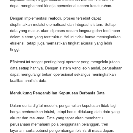
dapat menghambat kinerja operasional secara keseluruhan.
Dengan implementasi
realcdr
, proses tersebut dapat
dioptimalkan melalui otomatisasi dan integrasi sistem. Setiap
data yang masuk akan diproses secara langsung dan tersimpan
dalam sistem yang terstruktur. Hal ini tidak hanya meningkatkan
efisiensi, tetapi juga memastikan tingkat akurasi yang lebih
tinggi.
Efisiensi ini sangat penting bagi operator yang mengelola jutaan
data setiap harinya. Dengan sistem yang lebih andal, perusahaan
dapat mengurangi beban operasional sekaligus meningkatkan
kualitas analisis data.
Mendukung Pengambilan Keputusan Berbasis Data
Dalam dunia digital modern, pengambilan keputusan tidak lagi
hanya berdasarkan intuisi, tetapi harus didukung oleh data yang
akurat dan real-time. Data yang tepat akan membantu
perusahaan memahami pola penggunaan pelanggan, tren
layanan, serta potensi pengembangan bisnis di masa depan.