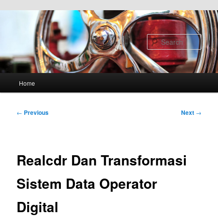
Skip to primary content
Search
Main
Home
menu
Post
←
Previous
Next
→
navigation
Realcdr Dan Transformasi
Sistem Data Operator
Digital