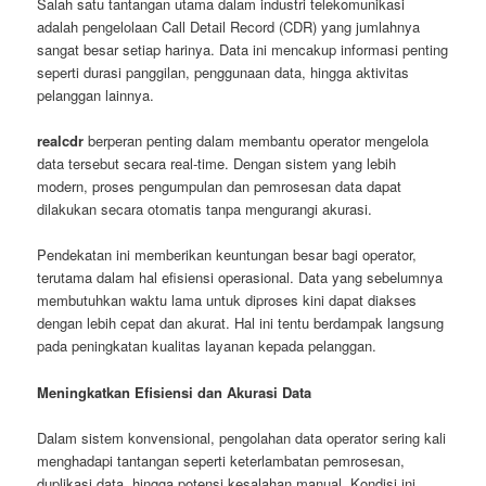
Salah satu tantangan utama dalam industri telekomunikasi
adalah pengelolaan Call Detail Record (CDR) yang jumlahnya
sangat besar setiap harinya. Data ini mencakup informasi penting
seperti durasi panggilan, penggunaan data, hingga aktivitas
pelanggan lainnya.
realcdr
berperan penting dalam membantu operator mengelola
data tersebut secara real-time. Dengan sistem yang lebih
modern, proses pengumpulan dan pemrosesan data dapat
dilakukan secara otomatis tanpa mengurangi akurasi.
Pendekatan ini memberikan keuntungan besar bagi operator,
terutama dalam hal efisiensi operasional. Data yang sebelumnya
membutuhkan waktu lama untuk diproses kini dapat diakses
dengan lebih cepat dan akurat. Hal ini tentu berdampak langsung
pada peningkatan kualitas layanan kepada pelanggan.
Meningkatkan Efisiensi dan Akurasi Data
Dalam sistem konvensional, pengolahan data operator sering kali
menghadapi tantangan seperti keterlambatan pemrosesan,
duplikasi data, hingga potensi kesalahan manual. Kondisi ini