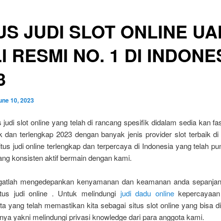
US JUDI SLOT ONLINE U
I RESMI NO. 1 DI INDONE
3
une 10, 2023
s judi slot online yang telah di rancang spesifik didalam sedia kan fasi
ik dan terlengkap 2023 dengan banyak jenis provider slot terbaik di
tus judi online terlengkap dan terpercaya di Indonesia yang telah pu
ang konsisten aktif bermain dengan kami.
gatlah mengedepankan kenyamanan dan keamanan anda sepanjan
tus judi online . Untuk melindungi
judi dadu online
kepercayaan 
ta yang telah memastikan kita sebagai situs slot online yang bisa d
unya yakni melindungi privasi knowledge dari para anggota kami.