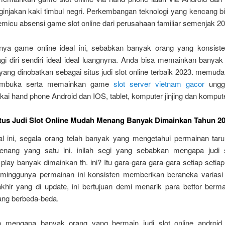
injakan kaki timbul negri. Perkembangan teknologi yang kencang bi
micu absensi game slot online dari perusahaan familiar semenjak 20 t
ya game online ideal ini, sebabkan banyak orang yang konsist
agi diri sendiri ideal ideal luangnyna. Anda bisa memainkan banyak
 yang dinobatkan sebagai situs judi slot online terbaik 2023. memu
embuka serta memainkan game
slot server vietnam gacor
ungg
ai hand phone Android dan IOS, tablet, komputer jinjing dan kompute
itus Judi Slot Online Mudah Menang Banyak Dimainkan Tahun 2
al ini, segala orang telah banyak yang mengetahui permainan taru
ang yang satu ini. inilah segi yang sebabkan mengapa judi s
play banyak dimainkan th. ini? Itu gara-gara gara-gara setiap setia
minggunya permainan ini konsisten memberikan beraneka variasi
rakhir yang di update, ini bertujuan demi menarik para bettor berm
ang berbeda-beda.
n mengapa banyak orang yang bermain judi slot online android, 