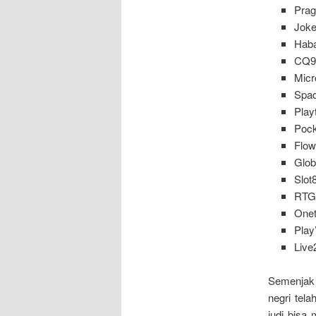
Prag
Joke
Hab
CQ
Mic
Spa
Play
Pock
Flo
Glob
Slot
RT
One
Play
Live
Semenjak g
negri tel
judi bisa