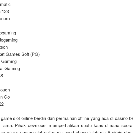
matic
r123
anero
9
rogaming
degaming
tech
et Games Soft (PG)
w Gaming
al Gaming
88
G
touch
’n Go
22
ame slot online berdiri dari permainan offline yang ada di casino be
ah lama. Pihak developer memperhatikan suatu kans dimana seor
 memainkan game slot online via hand phone ialah via Android dan