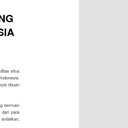
ANG
SIA
litas situs
 Indonesia.
nyai ribuan
g bermain
dari para
i andalkan,