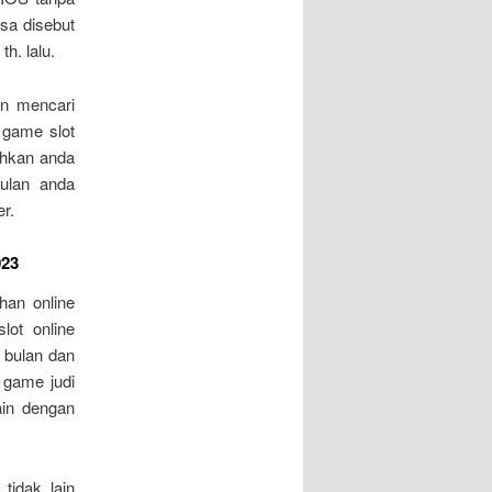
sa disebut
h. lalu.
en mencari
 game slot
dahkan anda
ulan anda
r.
023
han online
lot online
p bulan dan
 game judi
ain dengan
tidak lain