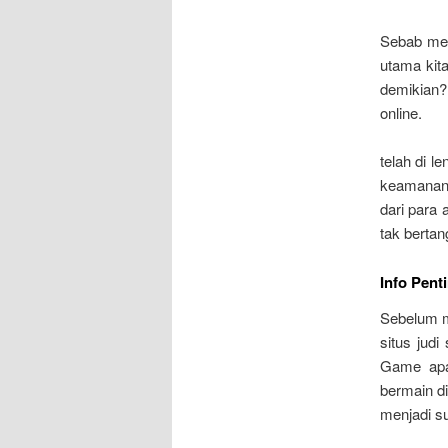
Sebab meli
utama kita
demikian? 
online.
telah di 
keamanan 
dari para 
tak berta
Info Pent
Sebelum m
situs judi
Game apa 
bermain di
menjadi su