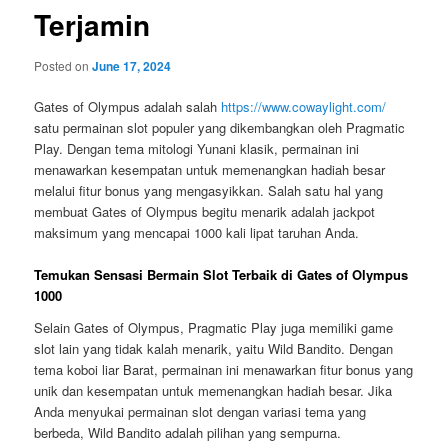
Terjamin
Posted on
June 17, 2024
Gates of Olympus adalah salah
https://www.cowaylight.com/
satu permainan slot populer yang dikembangkan oleh Pragmatic
Play. Dengan tema mitologi Yunani klasik, permainan ini
menawarkan kesempatan untuk memenangkan hadiah besar
melalui fitur bonus yang mengasyikkan. Salah satu hal yang
membuat Gates of Olympus begitu menarik adalah jackpot
maksimum yang mencapai 1000 kali lipat taruhan Anda.
Temukan Sensasi Bermain Slot Terbaik di Gates of Olympus
1000
Selain Gates of Olympus, Pragmatic Play juga memiliki game
slot lain yang tidak kalah menarik, yaitu Wild Bandito. Dengan
tema koboi liar Barat, permainan ini menawarkan fitur bonus yang
unik dan kesempatan untuk memenangkan hadiah besar. Jika
Anda menyukai permainan slot dengan variasi tema yang
berbeda, Wild Bandito adalah pilihan yang sempurna.