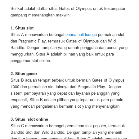
Berikut adalah daftar situs Gates of Olympus untuk kesempatan
gampang memenangkan maxwin:
1. Situs slot
Situs A menawarkan berbagai
ohana nail lounge
permainan slot
dari Pragmatic Play, termasuk Gates of Olympus dan Wild
Bandito. Dengan tampilan yang ramah pengguna dan bonus yang
menggiurkan, Situs A adalah pilihan yang baik untuk para
penggemar slot online.
2. Situs gacor
Situs B adalah tempat terbaik untuk bermain Gates of Olympus
1000 dan permainan slot lainnya dari Pragmatic Play. Dengan
sistem pembayaran yang cepat dan layanan pelanggan yang
responsif, Situs B adalah pilihan yang tepat untuk para pemain
yang mencari pengalaman bermain slot yang menyenangkan.
3. Situs slot online
Situs C menawarkan berbagai permainan slot populer, termasuk
Bandito Slot dan Wild Bandito. Dengan tampilan yang menarik
dan fitur bonus yang mengasyikkan, Situs C adalah tempat yang