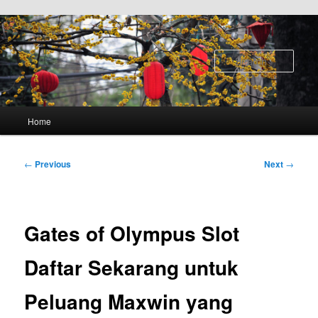
Skip to primary content
Search
Main
Home
menu
Post
←
Previous
Next
→
navigation
Gates of Olympus Slot
Daftar Sekarang untuk
Peluang Maxwin yang