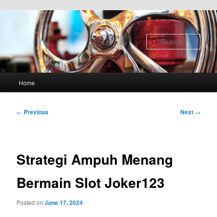
Skip to primary content
Search
Main
Home
menu
Post
←
Previous
Next
→
navigation
Strategi Ampuh Menang
Bermain Slot Joker123
Posted on
June 17, 2024