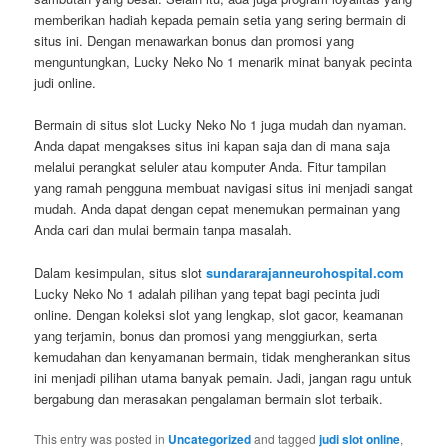
memberikan hadiah kepada pemain setia yang sering bermain di
situs ini. Dengan menawarkan bonus dan promosi yang
menguntungkan, Lucky Neko No 1 menarik minat banyak pecinta
judi online.
Bermain di situs slot Lucky Neko No 1 juga mudah dan nyaman.
Anda dapat mengakses situs ini kapan saja dan di mana saja
melalui perangkat seluler atau komputer Anda. Fitur tampilan
yang ramah pengguna membuat navigasi situs ini menjadi sangat
mudah. Anda dapat dengan cepat menemukan permainan yang
Anda cari dan mulai bermain tanpa masalah.
Dalam kesimpulan, situs slot
sundararajanneurohospital.com
Lucky Neko No 1 adalah pilihan yang tepat bagi pecinta judi
online. Dengan koleksi slot yang lengkap, slot gacor, keamanan
yang terjamin, bonus dan promosi yang menggiurkan, serta
kemudahan dan kenyamanan bermain, tidak mengherankan situs
ini menjadi pilihan utama banyak pemain. Jadi, jangan ragu untuk
bergabung dan merasakan pengalaman bermain slot terbaik.
This entry was posted in
Uncategorized
and tagged
judi slot online
,