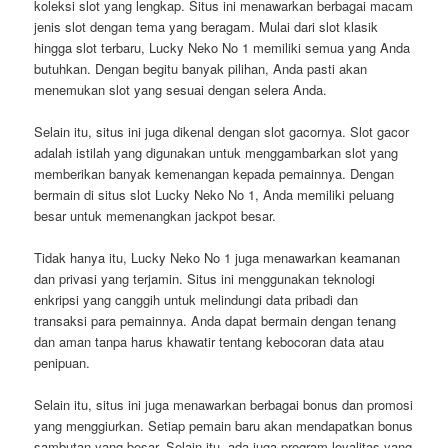
koleksi slot yang lengkap. Situs ini menawarkan berbagai macam
jenis slot dengan tema yang beragam. Mulai dari slot klasik
hingga slot terbaru, Lucky Neko No 1 memiliki semua yang Anda
butuhkan. Dengan begitu banyak pilihan, Anda pasti akan
menemukan slot yang sesuai dengan selera Anda.
Selain itu, situs ini juga dikenal dengan slot gacornya. Slot gacor
adalah istilah yang digunakan untuk menggambarkan slot yang
memberikan banyak kemenangan kepada pemainnya. Dengan
bermain di situs slot Lucky Neko No 1, Anda memiliki peluang
besar untuk memenangkan jackpot besar.
Tidak hanya itu, Lucky Neko No 1 juga menawarkan keamanan
dan privasi yang terjamin. Situs ini menggunakan teknologi
enkripsi yang canggih untuk melindungi data pribadi dan
transaksi para pemainnya. Anda dapat bermain dengan tenang
dan aman tanpa harus khawatir tentang kebocoran data atau
penipuan.
Selain itu, situs ini juga menawarkan berbagai bonus dan promosi
yang menggiurkan. Setiap pemain baru akan mendapatkan bonus
sambutan yang besar. Selain itu, ada juga program loyalitas yang