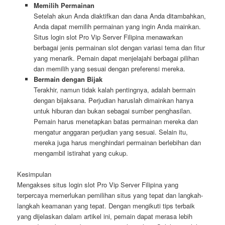
Memilih Permainan
Setelah akun Anda diaktifkan dan dana Anda ditambahkan,
Anda dapat memilih permainan yang ingin Anda mainkan.
Situs login slot Pro Vip Server Filipina menawarkan
berbagai jenis permainan slot dengan variasi tema dan fitur
yang menarik. Pemain dapat menjelajahi berbagai pilihan
dan memilih yang sesuai dengan preferensi mereka.
Bermain dengan Bijak
Terakhir, namun tidak kalah pentingnya, adalah bermain
dengan bijaksana. Perjudian haruslah dimainkan hanya
untuk hiburan dan bukan sebagai sumber penghasilan.
Pemain harus menetapkan batas permainan mereka dan
mengatur anggaran perjudian yang sesuai. Selain itu,
mereka juga harus menghindari permainan berlebihan dan
mengambil istirahat yang cukup.
Kesimpulan
Mengakses situs login slot Pro Vip Server Filipina yang
terpercaya memerlukan pemilihan situs yang tepat dan langkah-
langkah keamanan yang tepat. Dengan mengikuti tips terbaik
yang dijelaskan dalam artikel ini, pemain dapat merasa lebih