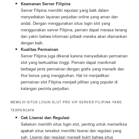
Keamanan Server Filipina
Server Filipina memiliki reputasi yang baik dalam
menyediakan layanan perjudian online yang aman dan
andal. Dengan menggunakan situs login slot yang
menggunakan server Filipina, pemain dapat merasa tenang
dan yakin bahwa informasi pribadi mereka akan diamankan
dengan baik.
Kualitas Permainan
Server Filipina juga dikenal karena menyediakan permainan
slot yang berkualitas tinggi. Pemain dapat menikmati
berbagai jenis permainan dengan grafis yang menarik dan
fitur bonus yang menggiurkan. Hal ini menjadikan
permainan slot Filipina menjadi pilihan yang populer di
kalangan pecinta perjudian.
MEMILIH SITUS LOGIN SLOT PRO VIP SERVER FILIPINA YANG
TERPERCAYA
Cek Lisensi dan Regulasi
Sebelum memilih situs login slot, penting untuk memeriksa
apakah situs tersebut memiliki lisensi dan regulasi yang
sah. Lisensi dan regulasi menjadi bukti bahwa situs