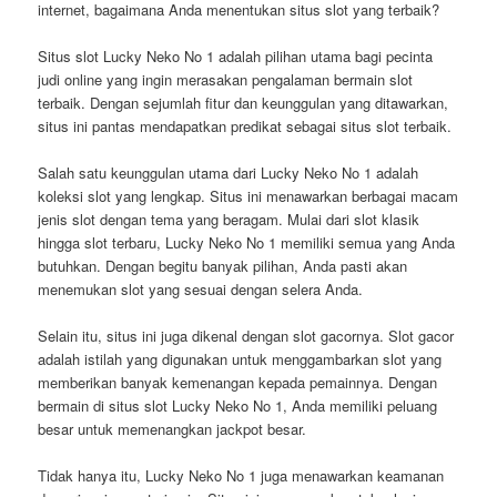
internet, bagaimana Anda menentukan situs slot yang terbaik?
Situs slot Lucky Neko No 1 adalah pilihan utama bagi pecinta
judi online yang ingin merasakan pengalaman bermain slot
terbaik. Dengan sejumlah fitur dan keunggulan yang ditawarkan,
situs ini pantas mendapatkan predikat sebagai situs slot terbaik.
Salah satu keunggulan utama dari Lucky Neko No 1 adalah
koleksi slot yang lengkap. Situs ini menawarkan berbagai macam
jenis slot dengan tema yang beragam. Mulai dari slot klasik
hingga slot terbaru, Lucky Neko No 1 memiliki semua yang Anda
butuhkan. Dengan begitu banyak pilihan, Anda pasti akan
menemukan slot yang sesuai dengan selera Anda.
Selain itu, situs ini juga dikenal dengan slot gacornya. Slot gacor
adalah istilah yang digunakan untuk menggambarkan slot yang
memberikan banyak kemenangan kepada pemainnya. Dengan
bermain di situs slot Lucky Neko No 1, Anda memiliki peluang
besar untuk memenangkan jackpot besar.
Tidak hanya itu, Lucky Neko No 1 juga menawarkan keamanan