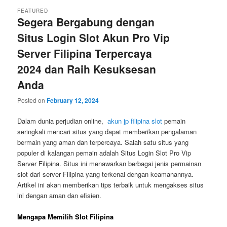
FEATURED
Segera Bergabung dengan
Situs Login Slot Akun Pro Vip
Server Filipina Terpercaya
2024 dan Raih Kesuksesan
Anda
Posted on
February 12, 2024
Dalam dunia perjudian online,
akun jp filipina slot
pemain
seringkali mencari situs yang dapat memberikan pengalaman
bermain yang aman dan terpercaya. Salah satu situs yang
populer di kalangan pemain adalah Situs Login Slot Pro Vip
Server Filipina. Situs ini menawarkan berbagai jenis permainan
slot dari server Filipina yang terkenal dengan keamanannya.
Artikel ini akan memberikan tips terbaik untuk mengakses situs
ini dengan aman dan efisien.
Mengapa Memilih Slot Filipina