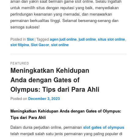
aman dan yakin saat bermain game slot online. Selalu ingatlah
untuk memilih situs dengan reputasi yang baik, menyediakan
perlindungan keamanan yang memadai, dan menawarkan
permainan berkualitas tinggi. Selamat bersenang-senang dan
semoga sukses!
Posted in
Slot
|
Tagged
agen judi online
,
judi online
,
situs slot online
,
slot filipina
,
Slot Gacor
,
slot online
FEATURED
Meningkatkan Kehidupan
Anda dengan Gates of
Olympus: Tips dari Para Ahli
Posted on
December 3, 2023
Meningkatkan Kehidupan Anda dengan Gates of Olympus:
Tips dari Para Ahli
Dalam dunia perjudian online, permainan
slot gates of olympus
telah menjadi salah satu jenis permainan yang paling populer di