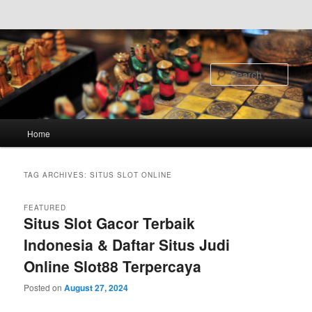
Skip to primary content
Skip to secondary content
Search
Main
Home
menu
TAG ARCHIVES:
SITUS SLOT ONLINE
FEATURED
Situs Slot Gacor Terbaik
Indonesia & Daftar Situs Judi
Online Slot88 Terpercaya
Posted on
August 27, 2024