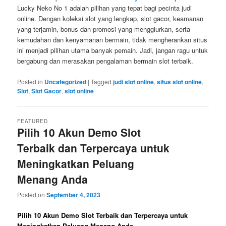
Lucky Neko No 1 adalah pilihan yang tepat bagi pecinta judi
online. Dengan koleksi slot yang lengkap, slot gacor, keamanan
yang terjamin, bonus dan promosi yang menggiurkan, serta
kemudahan dan kenyamanan bermain, tidak mengherankan situs
ini menjadi pilihan utama banyak pemain. Jadi, jangan ragu untuk
bergabung dan merasakan pengalaman bermain slot terbaik.
Posted in
Uncategorized
|
Tagged
judi slot online
,
situs slot online
,
Slot
,
Slot Gacor
,
slot online
FEATURED
Pilih 10 Akun Demo Slot
Terbaik dan Terpercaya untuk
Meningkatkan Peluang
Menang Anda
Posted on
September 4, 2023
Pilih 10 Akun Demo Slot Terbaik dan Terpercaya untuk
Meningkatkan Peluang Menang Anda