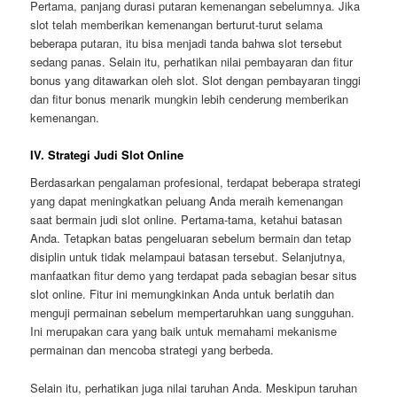
Pertama, panjang durasi putaran kemenangan sebelumnya. Jika
slot telah memberikan kemenangan berturut-turut selama
beberapa putaran, itu bisa menjadi tanda bahwa slot tersebut
sedang panas. Selain itu, perhatikan nilai pembayaran dan fitur
bonus yang ditawarkan oleh slot. Slot dengan pembayaran tinggi
dan fitur bonus menarik mungkin lebih cenderung memberikan
kemenangan.
IV. Strategi Judi Slot Online
Berdasarkan pengalaman profesional, terdapat beberapa strategi
yang dapat meningkatkan peluang Anda meraih kemenangan
saat bermain judi slot online. Pertama-tama, ketahui batasan
Anda. Tetapkan batas pengeluaran sebelum bermain dan tetap
disiplin untuk tidak melampaui batasan tersebut. Selanjutnya,
manfaatkan fitur demo yang terdapat pada sebagian besar situs
slot online. Fitur ini memungkinkan Anda untuk berlatih dan
menguji permainan sebelum mempertaruhkan uang sungguhan.
Ini merupakan cara yang baik untuk memahami mekanisme
permainan dan mencoba strategi yang berbeda.
Selain itu, perhatikan juga nilai taruhan Anda. Meskipun taruhan