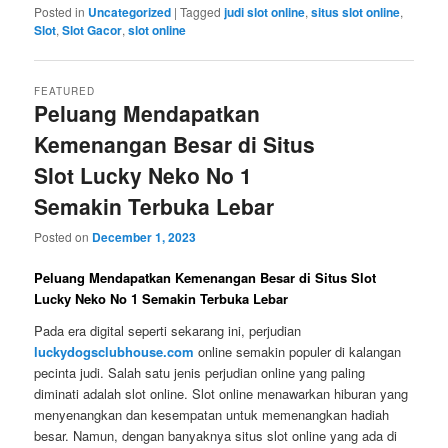
Posted in
Uncategorized
|
Tagged
judi slot online
,
situs slot online
,
Slot
,
Slot Gacor
,
slot online
FEATURED
Peluang Mendapatkan
Kemenangan Besar di Situs
Slot Lucky Neko No 1
Semakin Terbuka Lebar
Posted on
December 1, 2023
Peluang Mendapatkan Kemenangan Besar di Situs Slot
Lucky Neko No 1 Semakin Terbuka Lebar
Pada era digital seperti sekarang ini, perjudian
luckydogsclubhouse.com
online semakin populer di kalangan
pecinta judi. Salah satu jenis perjudian online yang paling
diminati adalah slot online. Slot online menawarkan hiburan yang
menyenangkan dan kesempatan untuk memenangkan hadiah
besar. Namun, dengan banyaknya situs slot online yang ada di