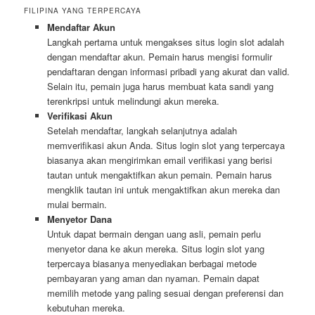
FILIPINA YANG TERPERCAYA
Mendaftar
Akun
Langkah pertama untuk mengakses situs login slot adalah
dengan mendaftar akun. Pemain harus mengisi formulir
pendaftaran dengan informasi pribadi yang akurat dan valid.
Selain itu, pemain juga harus membuat kata sandi yang
terenkripsi untuk melindungi akun mereka.
Verifikasi Akun
Setelah mendaftar, langkah selanjutnya adalah
memverifikasi akun Anda. Situs login slot yang terpercaya
biasanya akan mengirimkan email verifikasi yang berisi
tautan untuk mengaktifkan akun pemain. Pemain harus
mengklik tautan ini untuk mengaktifkan akun mereka dan
mulai bermain.
Menyetor Dana
Untuk dapat bermain dengan uang asli, pemain perlu
menyetor dana ke akun mereka. Situs login slot yang
terpercaya biasanya menyediakan berbagai metode
pembayaran yang aman dan nyaman. Pemain dapat
memilih metode yang paling sesuai dengan preferensi dan
kebutuhan mereka.