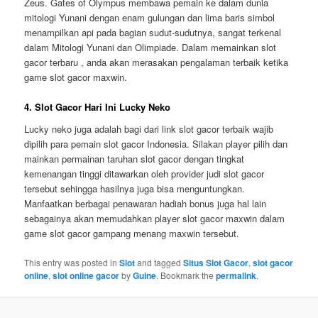
Zeus. Gates of Olympus membawa pemain ke dalam dunia
mitologi Yunani dengan enam gulungan dan lima baris simbol
menampilkan api pada bagian sudut-sudutnya, sangat terkenal
dalam Mitologi Yunani dan Olimpiade. Dalam memainkan slot
gacor terbaru , anda akan merasakan pengalaman terbaik ketika
game slot gacor maxwin.
4. Slot Gacor Hari Ini Lucky Neko
Lucky neko juga adalah bagi dari link slot gacor terbaik wajib
dipilih para pemain slot gacor Indonesia. Silakan player pilih dan
mainkan permainan taruhan slot gacor dengan tingkat
kemenangan tinggi ditawarkan oleh provider judi slot gacor
tersebut sehingga hasilnya juga bisa menguntungkan.
Manfaatkan berbagai penawaran hadiah bonus juga hal lain
sebagainya akan memudahkan player slot gacor maxwin dalam
game slot gacor gampang menang maxwin tersebut.
This entry was posted in
Slot
and tagged
Situs Slot Gacor
,
slot gacor
online
,
slot online gacor
by
Guine
. Bookmark the
permalink
.