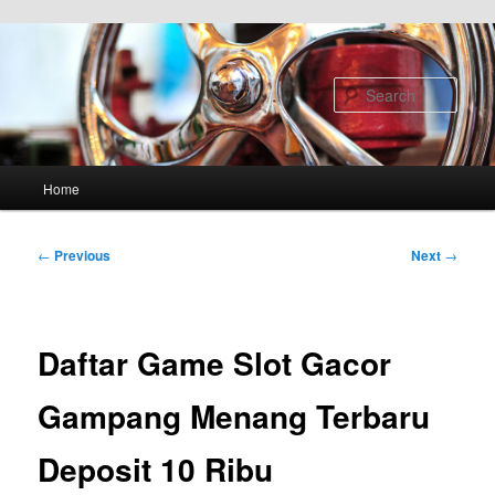
Skip to primary content
Search
Main
Home
menu
Post
←
Previous
Next
→
navigation
Daftar Game Slot Gacor
Gampang Menang Terbaru
Deposit 10 Ribu