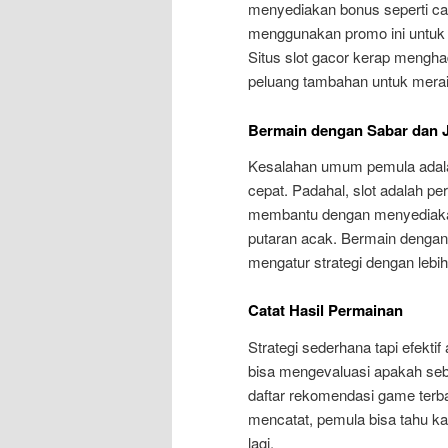
menyediakan bonus seperti ca
menggunakan promo ini untu
Situs slot gacor kerap mengh
peluang tambahan untuk mera
Bermain dengan Sabar dan 
Kesalahan umum pemula adalah
cepat. Padahal, slot adalah pe
membantu dengan menyediakan 
putaran acak. Bermain dengan
mengatur strategi dengan lebih
Catat Hasil Permainan
Strategi sederhana tapi efekti
bisa mengevaluasi apakah sebu
daftar rekomendasi game terba
mencatat, pemula bisa tahu ka
lagi.