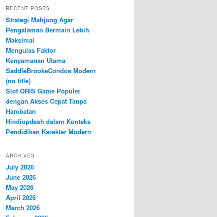
r
RECENT POSTS
c
Strategi Mahjong Agar
h
Pengalaman Bermain Lebih
Maksimal
Mengulas Faktor
Kenyamanan Utama
SaddleBrookeCondos Modern
(no title)
Slot QRIS Game Populer
dengan Akses Cepat Tanpa
Hambatan
Hindiupdesh dalam Konteks
Pendidikan Karakter Modern
ARCHIVES
July 2026
June 2026
May 2026
April 2026
March 2026