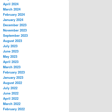
April 2024
March 2024
February 2024
January 2024
December 2023
November 2023
September 2023
August 2023
July 2023
June 2023
May 2023
April 2023
March 2023
February 2023
January 2023
August 2022
July 2022
June 2022
April 2022
March 2022
February 2022