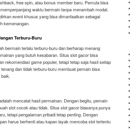
shback, free spin, atau bonus member baru. Pemula bisa
k memperpanjang waktu bermain tanpa menambah modal.
adirkan event khusus yang bisa dimanfaatkan sebagai
ih kemenangan.
Jangan Terburu-Buru
 bermain terlalu terburu-buru dan berharap menang
rmainan yang butuh kesabaran. Situs slot gacor bisa
rekomendasi game populer, tetapi tetap saja hasil setiap
 tenang dan tidak terburu-buru membuat pemain bisa
 baik.
f adalah mencatat hasil permainan. Dengan begitu, pemain
ah slot cocok atau tidak. Situs slot gacor biasanya punya
ru, tetapi pengalaman pribadi tetap penting. Dengan
pan harus berhenti atau kapan layak mencoba slot tertentu