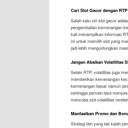
Cari Slot Gacor dengan RTP
Salah satu ciri slot gacor ad
pengembalian kemenangan kepa
kali menampilkan informasi R
ini untuk memilih slot yang m
jadi lebih menguntungkan mesk
Jangan Abaikan Volatilitas S
Selain RTP, volatilitas juga men
memberikan kemenangan kecil t
kemenangan besar namun jara
sehingga pemain bisa menyes
mencoba slot volatilitas rend
Manfaatkan Promo dan Bonus
Strategi lain yang tak kalah p