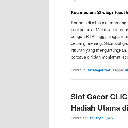
Kesimpulan: Strategi Tepat 
Bermain di situs slot memang te
bagi pemula. Mulai dari mema
dengan RTP tinggi, hingga m
peluang menang. Situs slot gac
hiburan yang menguntungkan. D
percaya diri dan menikmati sen
Posted in
Uncategorized
|
Tagged
s
Slot Gacor CLI
Hadiah Utama di
Posted on
January 15, 2025