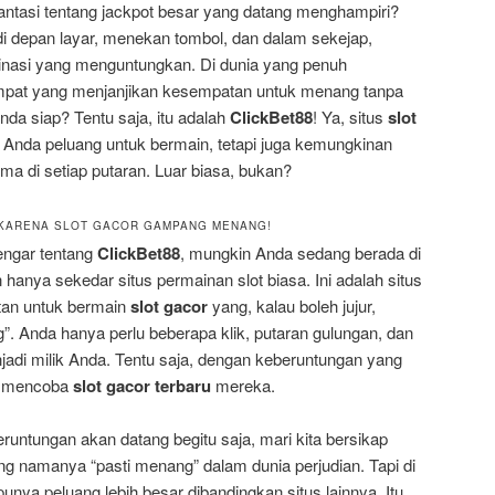
fantasi tentang jackpot besar yang datang menghampiri?
i depan layar, menekan tombol, dan dalam sekejap,
binasi yang menguntungkan. Di dunia yang penuh
tempat yang menjanjikan kesempatan untuk menang tanpa
da siap? Tentu saja, itu adalah
ClickBet88
! Ya, situs
slot
 Anda peluang untuk bermain, tetapi juga kemungkinan
a di setiap putaran. Luar biasa, bukan?
 KARENA SLOT GACOR GAMPANG MENANG!
engar tentang
ClickBet88
, mungkin Anda sedang berada di
hanya sekedar situs permainan slot biasa. Ini adalah situs
an untuk bermain
slot gacor
yang, kalau boleh jujur,
 Anda hanya perlu beberapa klik, putaran gulungan, dan
adi milik Anda. Tentu saja, dengan keberuntungan yang
ah mencoba
slot gacor terbaru
mereka.
runtungan akan datang begitu saja, mari kita bersikap
ang namanya “pasti menang” dalam dunia perjudian. Tapi di
unya peluang lebih besar dibandingkan situs lainnya. Itu