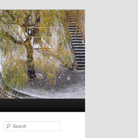
Search
S
e
a