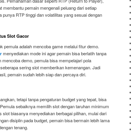
apis. Pemahaman dasar seperti RTP (Return to Player),
ngat membantu pemain mengenali peluang dari setiap
a punya RTP tinggi dan volatilitas yang sesuai dengan
tus Slot Gacor
tuk pemula adalah mencoba game melalui fitur demo.
r
menyediakan mode ini agar pemain bisa berlatih tanpa
an mencoba demo, pemula bisa mempelajari pola
a seberapa sering slot memberikan kemenangan. Jadi
li, pemain sudah lebih siap dan percaya diri.
gkan, tetapi tanpa pengaturan budget yang tepat, bisa
. Pemula sebaiknya memilih slot dengan taruhan minimum
slot biasanya menyediakan berbagai pilihan, mulai dari
ngan disiplin pada budget, pemain bisa bermain lebih lama
dengan tenang.