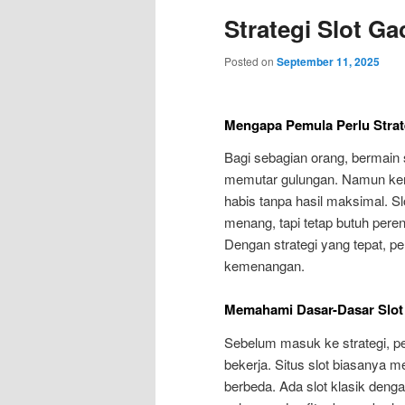
Strategi Slot G
Posted on
September 11, 2025
Mengapa Pemula Perlu Strat
Bagi sebagian orang, bermain sl
memutar gulungan. Namun keny
habis tanpa hasil maksimal. 
menang, tapi tetap butuh pere
Dengan strategi yang tepat, p
kemenangan.
Memahami Dasar-Dasar Slot
Sebelum masuk ke strategi, p
bekerja. Situs slot biasanya
berbeda. Ada slot klasik denga