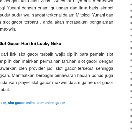
esona dengan kekuatan Zeus. Gates of Olympus membawa
ogi Yunani dengan enam gulungan dan lima baris simbol
udut-sudutnya, sangat terkenal dalam Mitologi Yunani dan
 slot gacor terbaru , anda akan merasakan pengalaman
r maxwin.
Slot Gacor Hari Ini Lucky Neko
ari link slot gacor terbaik wajib dipilih para pemain slot
er pilih dan mainkan permainan taruhan slot gacor dengan
tawarkan oleh provider judi slot gacor tersebut sehingga
ngkan. Manfaatkan berbagai penawaran hadiah bonus juga
udahkan player slot gacor maxwin dalam game slot gacor
ebut.
acor
,
slot gacor online
,
slot online gacor