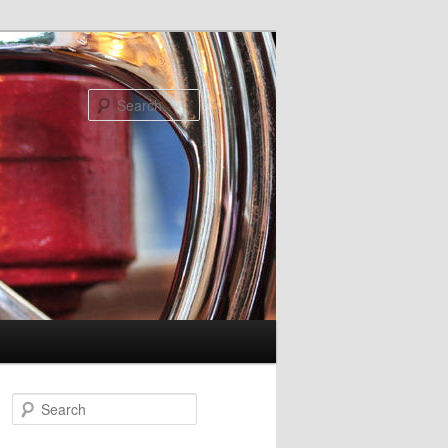
Search
S
e
a