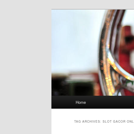
Skip
Skip
to
to
primary
secondary
content
content
Main
Home
menu
TAG ARCHIVES:
SLOT GACOR ONL