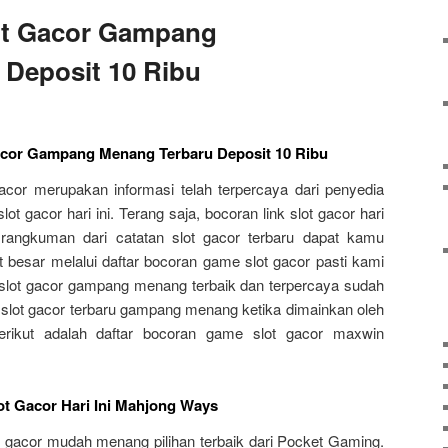
ot Gacor Gampang
 Deposit 10 Ribu
acor Gampang Menang Terbaru Deposit 10 Ribu
cor merupakan informasi telah terpercaya dari penyedia
slot gacor hari ini. Terang saja, bocoran link slot gacor hari
 rangkuman dari catatan slot gacor terbaru dapat kamu
 besar melalui daftar bocoran game slot gacor pasti kami
k slot gacor gampang menang terbaik dan terpercaya sudah
k slot gacor terbaru gampang menang ketika dimainkan oleh
rikut adalah daftar bocoran game slot gacor maxwin
lot Gacor Hari Ini Mahjong Ways
t gacor mudah menang pilihan terbaik dari Pocket Gaming.