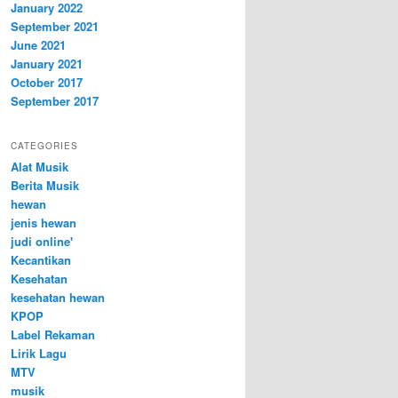
January 2022
September 2021
June 2021
January 2021
October 2017
September 2017
CATEGORIES
Alat Musik
Berita Musik
hewan
jenis hewan
judi online'
Kecantikan
Kesehatan
kesehatan hewan
KPOP
Label Rekaman
Lirik Lagu
MTV
musik