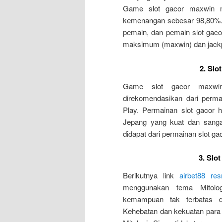
Game slot gacor maxwin ma
kemenangan sebesar 98,80%. Sel
pemain, dan pemain slot ga
maksimum (maxwin) dan jackp
2. Slo
Game slot gacor maxwin s
direkomendasikan dari perma
Play. Permainan slot gacor h
Jepang yang kuat dan sanga
didapat dari permainan slot 
3. Slo
Berikutnya link
airbet88 res
menggunakan tema Mitolo
kemampuan tak terbatas da
Kehebatan dan kekuatan para