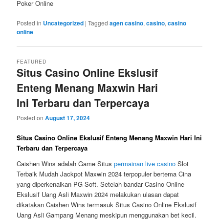
Poker Online
Posted in
Uncategorized
|
Tagged
agen casino
,
casino
,
casino
online
FEATURED
Situs Casino Online Ekslusif
Enteng Menang Maxwin Hari
Ini Terbaru dan Terpercaya
Posted on
August 17, 2024
Situs Casino Online Ekslusif Enteng Menang Maxwin Hari Ini
Terbaru dan Terpercaya
Caishen Wins adalah Game Situs
permainan live casino
Slot
Terbaik Mudah Jackpot Maxwin 2024 terpopuler bertema Cina
yang diperkenalkan PG Soft. Setelah bandar Casino Online
Ekslusif Uang Asli Maxwin 2024 melakukan ulasan dapat
dikatakan Caishen Wins termasuk Situs Casino Online Ekslusif
Uang Asli Gampang Menang meskipun menggunakan bet kecil.