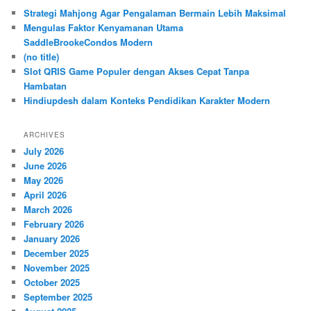
Strategi Mahjong Agar Pengalaman Bermain Lebih Maksimal
Mengulas Faktor Kenyamanan Utama
SaddleBrookeCondos Modern
(no title)
Slot QRIS Game Populer dengan Akses Cepat Tanpa
Hambatan
Hindiupdesh dalam Konteks Pendidikan Karakter Modern
ARCHIVES
July 2026
June 2026
May 2026
April 2026
March 2026
February 2026
January 2026
December 2025
November 2025
October 2025
September 2025