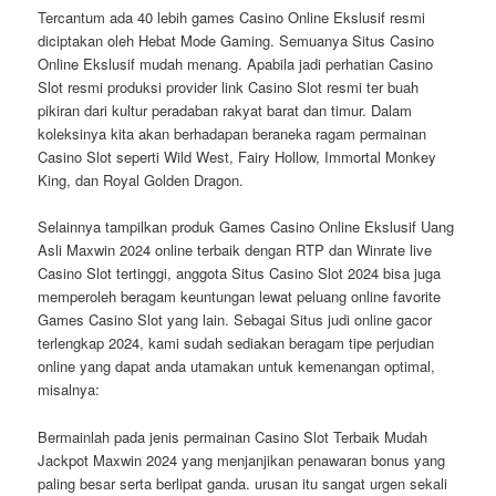
Tercantum ada 40 lebih games Casino Online Ekslusif resmi
diciptakan oleh Hebat Mode Gaming. Semuanya Situs Casino
Online Ekslusif mudah menang. Apabila jadi perhatian Casino
Slot resmi produksi provider link Casino Slot resmi ter buah
pikiran dari kultur peradaban rakyat barat dan timur. Dalam
koleksinya kita akan berhadapan beraneka ragam permainan
Casino Slot seperti Wild West, Fairy Hollow, Immortal Monkey
King, dan Royal Golden Dragon.
Selainnya tampilkan produk Games Casino Online Ekslusif Uang
Asli Maxwin 2024 online terbaik dengan RTP dan Winrate live
Casino Slot tertinggi, anggota Situs Casino Slot 2024 bisa juga
memperoleh beragam keuntungan lewat peluang online favorite
Games Casino Slot yang lain. Sebagai Situs judi online gacor
terlengkap 2024, kami sudah sediakan beragam tipe perjudian
online yang dapat anda utamakan untuk kemenangan optimal,
misalnya:
Bermainlah pada jenis permainan Casino Slot Terbaik Mudah
Jackpot Maxwin 2024 yang menjanjikan penawaran bonus yang
paling besar serta berlipat ganda. urusan itu sangat urgen sekali