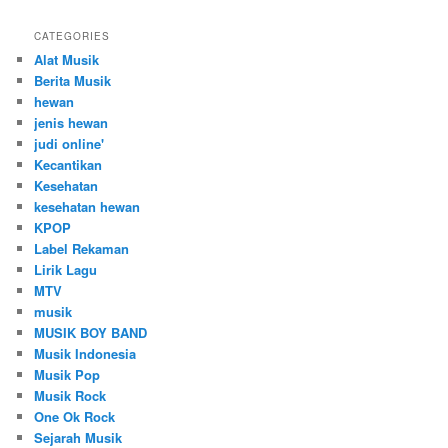
CATEGORIES
Alat Musik
Berita Musik
hewan
jenis hewan
judi online'
Kecantikan
Kesehatan
kesehatan hewan
KPOP
Label Rekaman
Lirik Lagu
MTV
musik
MUSIK BOY BAND
Musik Indonesia
Musik Pop
Musik Rock
One Ok Rock
Sejarah Musik