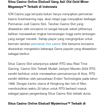
Situs Casino Online Ekslusif Uang Asli Old Gold Miner
Megaways™ Terbaik di Indonesia
ION Casino juga ternyata bukan hanya menyajikan permainan
kasino livestreaming saja, akan tetapi juga menyajikan berbagai
Permainan Judi Casino Slot. Taruhan Casino Slot yang
ditawarkan oleh ioncasino ini sangat banyak sekali pilihannya
bahkan menawarkan tingkat kemenangan tinggi serta tantangan
yang sangat menarik. Setiap player yang menginginkan untuk
bermain taruhan
permainan live casino
Slot bersama ioncasino
disarankan mengetahui beberapa Game populer yang ditawarkan
sebagai berikut:
Situs Casino Slot selanjutnya adalah RTG atau Real Time
Gaming. Casino Slot Terbaik Mudah Jackpot Maxwin 2024 RTG
sendiri berfokus untuk menawarkan permainannya di Asia. RTG
sendiri didirikan oleh perusahaan Endon Technologies pada tahun
1998. Dengan kantor utama di Hongkong dan Isle of Man,
membutuhkan waktu 20 tahun untuk RTG berhasil masuk
sebagai jajaran pengembang Situs Casino Slot terbaik dunia.
Situs Casino Online Ekslusif Mysterious™ Terbaik di