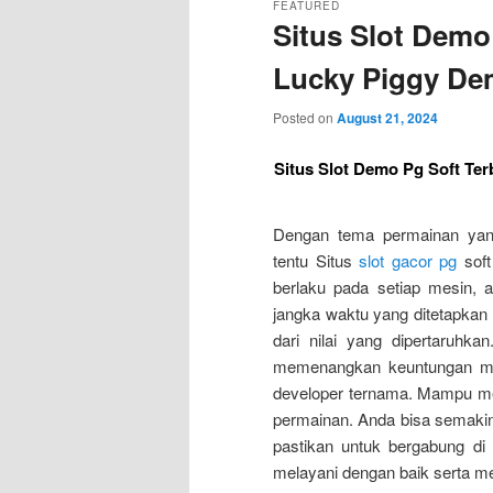
FEATURED
Situs Slot Demo
Lucky Piggy Dem
Posted on
August 21, 2024
Situs Slot Demo Pg Soft Ter
Dengan tema permainan yan
tentu Situs
slot gacor pg
soft
berlaku pada setiap mesin
jangka waktu yang ditetapkan
dari nilai yang dipertaruh
memenangkan keuntungan mel
developer ternama. Mampu me
permainan. Anda bisa semakin
pastikan untuk bergabung di
melayani dengan baik serta 