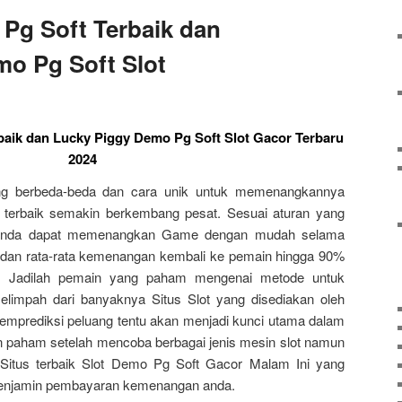
 Pg Soft Terbaik dan
o Pg Soft Slot
baik dan Lucky Piggy Demo Pg Soft Slot Gacor Terbaru
2024
g berbeda-beda dan cara unik untuk memenangkannya
 terbaik semakin berkembang pesat. Sesuai aturan yang
, anda dapat memenangkan Game dengan mudah selama
 dan rata-rata kemenangan kembali ke pemain hingga 90%
kan. Jadilah pemain yang paham mengenai metode untuk
impah dari banyaknya Situs Slot yang disediakan oleh
mprediksi peluang tentu akan menjadi kunci utama dalam
 paham setelah mencoba berbagai jenis mesin slot namun
 Situs terbaik Slot Demo Pg Soft Gacor Malam Ini yang
menjamin pembayaran kemenangan anda.