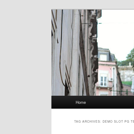
Skip
Skip
to
to
primary
secondary
content
content
Main
Home
menu
TAG ARCHIVES:
DEMO SLOT PG T