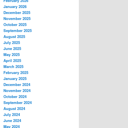
February 2026
January 2026
December 2025
November 2025
October 2025
September 2025
August 2025
July 2025
June 2025
May 2025
April 2025
March 2025
February 2025
January 2025
December 2024
November 2024
October 2024
September 2024
August 2024
July 2024
June 2024
May 2024