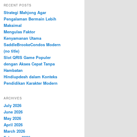
r
RECENT POSTS
c
Strategi Mahjong Agar
h
Pengalaman Bermain Lebih
Maksimal
Mengulas Faktor
Kenyamanan Utama
SaddleBrookeCondos Modern
(no title)
Slot QRIS Game Populer
dengan Akses Cepat Tanpa
Hambatan
Hindiupdesh dalam Konteks
Pendidikan Karakter Modern
ARCHIVES
July 2026
June 2026
May 2026
April 2026
March 2026