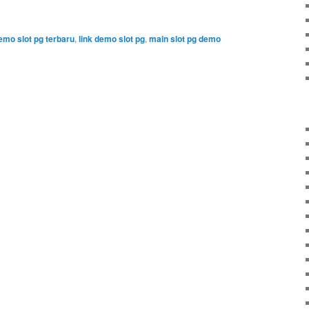
emo slot pg terbaru
,
link demo slot pg
,
main slot pg demo