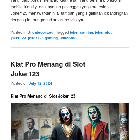
mobile-friendly, dan layanan pelanggan yang profesional,
Joker123 menawarkan nilai tambah yang signifikan dibandingkan
dengan platform perjudian online lainnya.
Posted in
Uncategorized
|
Tagged
joker gaming
,
joker slot
,
joker123
,
joker123 gaming
,
Joker388
Kiat Pro Menang di Slot
Joker123
Posted on
July 12, 2024
Kiat Pro Menang di Slot Joker123