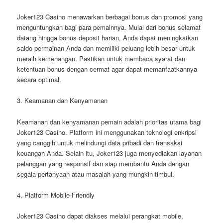
Joker123 Casino menawarkan berbagai bonus dan promosi yang
menguntungkan bagi para pemainnya. Mulai dari bonus selamat
datang hingga bonus deposit harian, Anda dapat meningkatkan
saldo permainan Anda dan memiliki peluang lebih besar untuk
meraih kemenangan. Pastikan untuk membaca syarat dan
ketentuan bonus dengan cermat agar dapat memanfaatkannya
secara optimal.
3. Keamanan dan Kenyamanan
Keamanan dan kenyamanan pemain adalah prioritas utama bagi
Joker123 Casino. Platform ini menggunakan teknologi enkripsi
yang canggih untuk melindungi data pribadi dan transaksi
keuangan Anda. Selain itu, Joker123 juga menyediakan layanan
pelanggan yang responsif dan siap membantu Anda dengan
segala pertanyaan atau masalah yang mungkin timbul.
4. Platform Mobile-Friendly
Joker123 Casino dapat diakses melalui perangkat mobile,