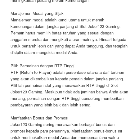
meningkatkan peluang meraih kemenangan.
Manajemen Modal yang Bijak
Manajemen modal adalah kunci utama untuk meraih
kemenangan dalam jangka panjang di Slot Joker123 Gaming.
Pemain harus memilih batas taruhan yang sesuai dengan
anggaran mereka dan mengikuti aturan mainnya. Hindari tergoda
untuk bertaruh lebih dari yang dapat Anda tanggung, dan tetaplah
disiplin dalam mengelola modal Anda.
Pilih Permainan dengan RTP Tinggi
RTP (Return to Player) adalah persentase rata-rata dari taruhan
yang akan dikembalikan kepada pemain dalam jangka panjang.
Pilihlah permainan slot yang menawarkan RTP tinggi di Slot
Joker123 Gaming. Meskipun tidak ada jaminan bahwa Anda akan
menang, permainan dengan RTP tinggi cenderung memberikan
pembayaran yang lebih baik dan lebih sering.
Manfaatkan Bonus dan Promosi
Joker123 Gaming sering menawarkan berbagai bonus dan
promosi kepada para pemainnya. Manfaatkan bonus-bonus ini
untuk meningkatkan modal Anda dan memperpanjang waktu