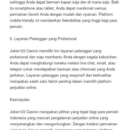
sehingga Anda dapat bermain kapan saja dan di mana saja. Baik
itu smartphone atau tablet, Anda dapat menikmati semua
permainan favorit Anda dengan mudah dan nyaman. Platform
mobile-friendly ini memberikan fleksibilitas yang tinggi bagi para
pemain.
5. Layanan Pelanggan yang Profesional
Joker123 Casino memiliki tim layanan pelanggan yang
profesional dan siap membantu Anda dengan segala kebutuhan.
Anda dapat menghubungi mereka melalui live chat, email, atau
telepon untuk mendapatkan bantuan atau informasi yang Anda
perlukan. Layanan pelanggan yang responsif dan berkualitas
merupakan salah satu faktor penting dalam memilih platform
perjudian online.
Kesimpulan
Joker123 Casino merupakan pilihan yang tepat bagi para pemain
Indonesia yang mencari pengalaman perjudian online yang
menyenangkan dan menguntungkan. Dengan koleksi permainan
yang luas, bonus menarik, keamanan yang terjamin, platform