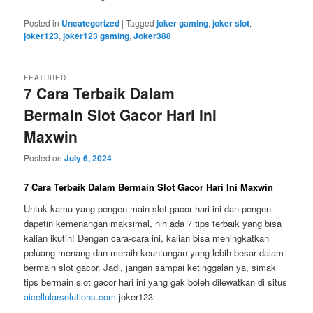
Posted in
Uncategorized
|
Tagged
joker gaming
,
joker slot
,
joker123
,
joker123 gaming
,
Joker388
FEATURED
7 Cara Terbaik Dalam
Bermain Slot Gacor Hari Ini
Maxwin
Posted on
July 6, 2024
7 Cara Terbaik Dalam Bermain Slot Gacor Hari Ini Maxwin
Untuk kamu yang pengen main slot gacor hari ini dan pengen
dapetin kemenangan maksimal, nih ada 7 tips terbaik yang bisa
kalian ikutin! Dengan cara-cara ini, kalian bisa meningkatkan
peluang menang dan meraih keuntungan yang lebih besar dalam
bermain slot gacor. Jadi, jangan sampai ketinggalan ya, simak
tips bermain slot gacor hari ini yang gak boleh dilewatkan di situs
aicellularsolutions.com
joker123: