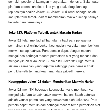
semakin populer di kalangan masyarakat Indonesia. Salah satu
platform permainan slot online yang tidak diragukan lagi
reputasinya adalah Joker123. Joker123 dikenal sebagai salah
satu platform terbaik dalam memberikan maxwin setiap harinya
kepada para pemainnya.
Joker123: Platform Terbaik untuk Maxwin Harian
Joker123 telah menjadi pilihan utama bagi para penggemar
permainan slot online berkat keunggulannya dalam memberikan
maxwin setiap harinya. Para pemain dapat dengan mudah
mengakses berbagai macam permainan slot yang menarik dan
mengasyikkan di Joker123. Selain itu, Joker123 juga memiliki
sistem keamanan yang terjamin sehingga para pemain tidak
perlu khawatir tentang keamanan data pribadi mereka.
Keunggulan Joker123 dalam Memberikan Maxwin Harian
Joker123 memiliki beberapa keunggulan yang membuatnya
menjadi platform terbaik untuk maxwin harian. Salah satunya
adalah variasi permainan yang ditawarkan oleh Joker123. Para
pemain dapat memilih dari berbagai macam tema permainan slot
yang menarik dan menghibur. Selain itu, Joker123 juga