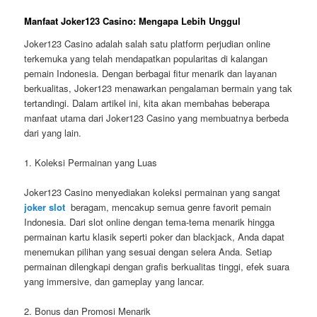
Manfaat Joker123 Casino: Mengapa Lebih Unggul
Joker123 Casino adalah salah satu platform perjudian online
terkemuka yang telah mendapatkan popularitas di kalangan
pemain Indonesia. Dengan berbagai fitur menarik dan layanan
berkualitas, Joker123 menawarkan pengalaman bermain yang tak
tertandingi. Dalam artikel ini, kita akan membahas beberapa
manfaat utama dari Joker123 Casino yang membuatnya berbeda
dari yang lain.
1. Koleksi Permainan yang Luas
Joker123 Casino menyediakan koleksi permainan yang sangat
joker slot
beragam, mencakup semua genre favorit pemain
Indonesia. Dari slot online dengan tema-tema menarik hingga
permainan kartu klasik seperti poker dan blackjack, Anda dapat
menemukan pilihan yang sesuai dengan selera Anda. Setiap
permainan dilengkapi dengan grafis berkualitas tinggi, efek suara
yang immersive, dan gameplay yang lancar.
2. Bonus dan Promosi Menarik