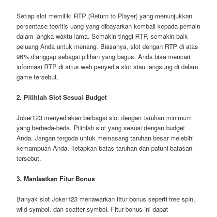
Setiap slot memiliki RTP (Return to Player) yang menunjukkan
persentase teoritis uang yang dibayarkan kembali kepada pemain
dalam jangka waktu lama. Semakin tinggi RTP, semakin baik
peluang Anda untuk menang. Biasanya, slot dengan RTP di atas
96% dianggap sebagai pilihan yang bagus. Anda bisa mencari
informasi RTP di situs web penyedia slot atau langsung di dalam
game tersebut.
2. Pilihlah Slot Sesuai Budget
Joker123 menyediakan berbagai slot dengan taruhan minimum
yang berbeda-beda. Pilihlah slot yang sesuai dengan budget
Anda. Jangan tergoda untuk memasang taruhan besar melebihi
kemampuan Anda. Tetapkan batas taruhan dan patuhi batasan
tersebut.
3. Manfaatkan Fitur Bonus
Banyak slot Joker123 menawarkan fitur bonus seperti free spin,
wild symbol, dan scatter symbol. Fitur bonus ini dapat