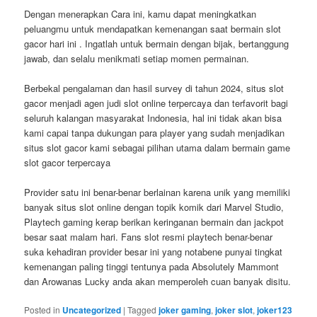
Dengan menerapkan Cara ini, kamu dapat meningkatkan
peluangmu untuk mendapatkan kemenangan saat bermain slot
gacor hari ini . Ingatlah untuk bermain dengan bijak, bertanggung
jawab, dan selalu menikmati setiap momen permainan.
Berbekal pengalaman dan hasil survey di tahun 2024, situs slot
gacor menjadi agen judi slot online terpercaya dan terfavorit bagi
seluruh kalangan masyarakat Indonesia, hal ini tidak akan bisa
kami capai tanpa dukungan para player yang sudah menjadikan
situs slot gacor kami sebagai pilihan utama dalam bermain game
slot gacor terpercaya
Provider satu ini benar-benar berlainan karena unik yang memiliki
banyak situs slot online dengan topik komik dari Marvel Studio,
Playtech gaming kerap berikan keringanan bermain dan jackpot
besar saat malam hari. Fans slot resmi playtech benar-benar
suka kehadiran provider besar ini yang notabene punyai tingkat
kemenangan paling tinggi tentunya pada Absolutely Mammont
dan Arowanas Lucky anda akan memperoleh cuan banyak disitu.
Posted in
Uncategorized
|
Tagged
joker gaming
,
joker slot
,
joker123