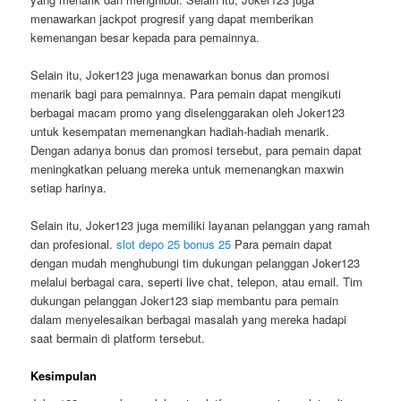
menawarkan jackpot progresif yang dapat memberikan
kemenangan besar kepada para pemainnya.
Selain itu, Joker123 juga menawarkan bonus dan promosi
menarik bagi para pemainnya. Para pemain dapat mengikuti
berbagai macam promo yang diselenggarakan oleh Joker123
untuk kesempatan memenangkan hadiah-hadiah menarik.
Dengan adanya bonus dan promosi tersebut, para pemain dapat
meningkatkan peluang mereka untuk memenangkan maxwin
setiap harinya.
Selain itu, Joker123 juga memiliki layanan pelanggan yang ramah
dan profesional.
slot depo 25 bonus 25
Para pemain dapat
dengan mudah menghubungi tim dukungan pelanggan Joker123
melalui berbagai cara, seperti live chat, telepon, atau email. Tim
dukungan pelanggan Joker123 siap membantu para pemain
dalam menyelesaikan berbagai masalah yang mereka hadapi
saat bermain di platform tersebut.
Kesimpulan