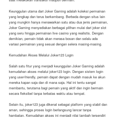
Keunggulan utama dari Joker Gaming adalah koleksi permainan
yang lengkap dan terus berkembang. Berbeda dengan situs lain
yang mungkin hanya menawarkan satu atau dua jenis permainan,
Joker Gaming menyediakan berbagai pilihan mulai dari joker slot
yang seru hingga permainan live casino yang realistis. Dengan
demikian, pemain tidak akan merasa bosan dan selalu ada
variasi permainan yang sesuai dengan selera masing-masing.
Kemudahan Akses Melalui Joker123 Login
Salah satu fitur yang menjadi keunggulan Joker Gaming adalah
kemudahan akses melalui joker123 login. Dengan sistem login
yang user-friendly, pemain dapat dengan mudah masuk ke akun
mereka kapan saja dan di mana saja. Hal ini tentu sangat
membantu, terutama bagi pemain yang aktif dan ingin bermain
secara fleksibel tanpa terbatas waktu atau tempat.
Selain itu, joker123 juga dikenal sebagai platform yang stabil dan
aman, sehingga proses login berlangsung lancar tanpa
hambatan. Kemudahan akses ini menjadi nilai tambah tersendiri