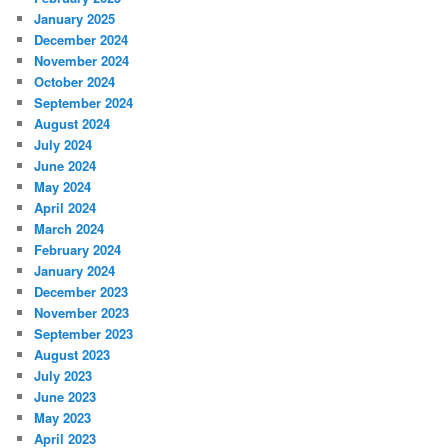
January 2025
December 2024
November 2024
October 2024
September 2024
August 2024
July 2024
June 2024
May 2024
April 2024
March 2024
February 2024
January 2024
December 2023
November 2023
September 2023
August 2023
July 2023
June 2023
May 2023
April 2023