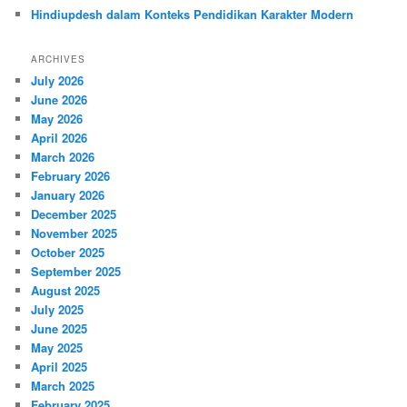
Hindiupdesh dalam Konteks Pendidikan Karakter Modern
ARCHIVES
July 2026
June 2026
May 2026
April 2026
March 2026
February 2026
January 2026
December 2025
November 2025
October 2025
September 2025
August 2025
July 2025
June 2025
May 2025
April 2025
March 2025
February 2025