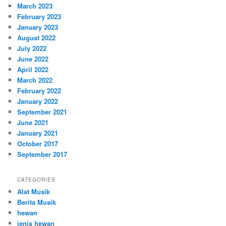
March 2023
February 2023
January 2023
August 2022
July 2022
June 2022
April 2022
March 2022
February 2022
January 2022
September 2021
June 2021
January 2021
October 2017
September 2017
CATEGORIES
Alat Musik
Berita Musik
hewan
jenis hewan