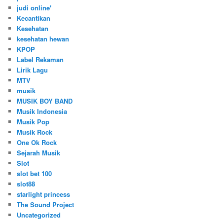
judi online'
Kecantikan
Kesehatan
kesehatan hewan
KPOP
Label Rekaman
Lirik Lagu
MTV
musik
MUSIK BOY BAND
Musik Indonesia
Musik Pop
Musik Rock
One Ok Rock
Sejarah Musik
Slot
slot bet 100
slot88
starlight princess
The Sound Project
Uncategorized