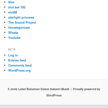
Slot
slot bet 100
slot88
starlight princess
The Sound Project
Uncategorized
Wisata
Youtube
META
Log in
Entries feed
Comments feed
WordPress.org
3 Jenis Label Rekaman Dalam Industri Musik
Proudly powered by
WordPress