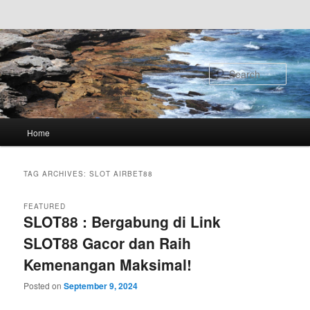
Skip to primary content
Skip to secondary content
Search
Main
Home
menu
TAG ARCHIVES:
SLOT AIRBET88
FEATURED
SLOT88 : Bergabung di Link
SLOT88 Gacor dan Raih
Kemenangan Maksimal!
Posted on
September 9, 2024