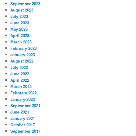
September 2023
August 2023
July 2023
June 2023
May 2023
April 2023
March 2023
February 2023
January 2023
August 2022
July 2022
June 2022
April 2022
March 2022
February 2022
January 2022
September 2021
June 2021
January 2021
October 2017
September 2017