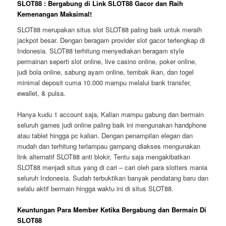
SLOT88 : Bergabung di Link SLOT88 Gacor dan Raih
Kemenangan Maksimal!
SLOT88 merupakan situs slot SLOT88 paling baik untuk meraih
jackpot besar. Dengan beragam provider slot gacor terlengkap di
Indonesia. SLOT88 terhitung menyediakan beragam style
permainan seperti slot online, live casino online, poker online,
judi bola online, sabung ayam online, tembak ikan, dan togel
minimal deposit cuma 10.000 mampu melalui bank transfer,
ewallet, & pulsa.
Hanya kudu 1 account saja, Kalian mampu gabung dan bermain
seluruh games judi online paling baik ini mengunakan handphone
atau tablet hingga pc kalian. Dengan penampilan elegan dan
mudah dan terhitung terlampau gampang diakses mengunakan
link alternatif SLOT88 anti blokir, Tentu saja mengakibatkan
SLOT88 menjadi situs yang di cari – cari oleh para slotters mania
seluruh Indonesia. Sudah terbuktikan banyak pendatang baru dan
selalu aktif bermain hingga waktu ini di situs SLOT88.
Keuntungan Para Member Ketika Bergabung dan Bermain Di
SLOT88