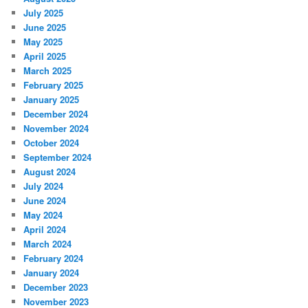
July 2025
June 2025
May 2025
April 2025
March 2025
February 2025
January 2025
December 2024
November 2024
October 2024
September 2024
August 2024
July 2024
June 2024
May 2024
April 2024
March 2024
February 2024
January 2024
December 2023
November 2023