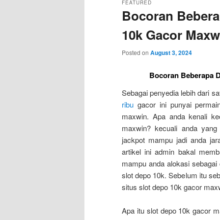
FEATURED
Bocoran Beberap
10k Gacor Maxwi
Posted on
August 3, 2024
Bocoran Beberapa Da
Sebagai penyedia lebih dari sa
ribu
gacor ini punyai permai
maxwin. Apa anda kenali ke
maxwin? kecuali anda yang
jackpot mampu jadi anda jara
artikel ini admin bakal memb
mampu anda alokasi sebagai d
slot depo 10k. Sebelum itu se
situs slot depo 10k gacor maxw
Apa itu slot depo 10k gacor 