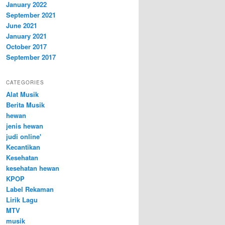
January 2022
September 2021
June 2021
January 2021
October 2017
September 2017
CATEGORIES
Alat Musik
Berita Musik
hewan
jenis hewan
judi online'
Kecantikan
Kesehatan
kesehatan hewan
KPOP
Label Rekaman
Lirik Lagu
MTV
musik