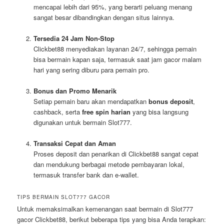
mencapai lebih dari 95%, yang berarti peluang menang
sangat besar dibandingkan dengan situs lainnya.
Tersedia 24 Jam Non-Stop
Clickbet88 menyediakan layanan 24/7, sehingga pemain
bisa bermain kapan saja, termasuk saat jam gacor malam
hari yang sering diburu para pemain pro.
Bonus dan Promo Menarik
Setiap pemain baru akan mendapatkan
bonus deposit
,
cashback, serta
free spin harian
yang bisa langsung
digunakan untuk bermain Slot777.
Transaksi Cepat dan Aman
Proses deposit dan penarikan di Clickbet88 sangat cepat
dan mendukung berbagai metode pembayaran lokal,
termasuk transfer bank dan e-wallet.
TIPS BERMAIN SLOT777 GACOR
Untuk memaksimalkan kemenangan saat bermain di Slot777
gacor Clickbet88, berikut beberapa tips yang bisa Anda terapkan: