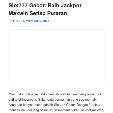
Slot777 Gacor: Raih Jackpot
Maxwin Setiap Putaran
Posted on
November 4, 2025
Mesin slot online semakin diminati oleh banyak penggemar judi
daring di Indonesia. Salah satu permainan yang sedang naik
daun dan banyak dicari adalah Slot777 Gacor. Dengan fitur-fitur
menarik dan peluang besar untuk memenangkan jackpot maxwin,