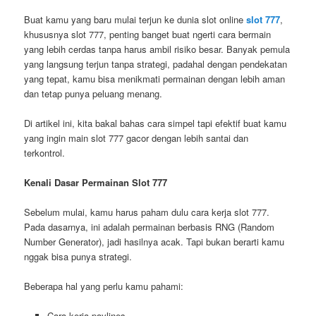
Buat kamu yang baru mulai terjun ke dunia slot online
slot 777
,
khususnya slot 777, penting banget buat ngerti cara bermain
yang lebih cerdas tanpa harus ambil risiko besar. Banyak pemula
yang langsung terjun tanpa strategi, padahal dengan pendekatan
yang tepat, kamu bisa menikmati permainan dengan lebih aman
dan tetap punya peluang menang.
Di artikel ini, kita bakal bahas cara simpel tapi efektif buat kamu
yang ingin main slot 777 gacor dengan lebih santai dan
terkontrol.
Kenali Dasar Permainan Slot 777
Sebelum mulai, kamu harus paham dulu cara kerja slot 777.
Pada dasarnya, ini adalah permainan berbasis RNG (Random
Number Generator), jadi hasilnya acak. Tapi bukan berarti kamu
nggak bisa punya strategi.
Beberapa hal yang perlu kamu pahami:
Cara kerja paylines