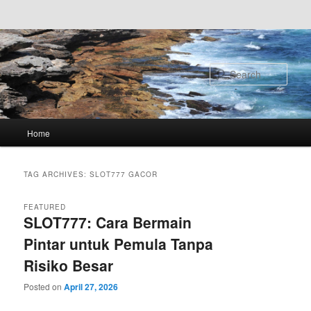
Skip to primary content
Skip to secondary content
Search
Main
Home
menu
TAG ARCHIVES:
SLOT777 GACOR
FEATURED
SLOT777: Cara Bermain
Pintar untuk Pemula Tanpa
Risiko Besar
Posted on
April 27, 2026