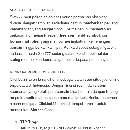
APA ITU SLOT777 GACOR?
Slot777 merupakan salah satu varian permainan slot yang
dikenal dengan tampilan sederhana namun memberikan peluang
kemenangan yang sangat tinggi. Permainan ini menawarkan
berbagai fitur menarik seperti
free spin
,
wild symbol
, dan
bonus multiplier
yang mampu meningkatkan kemenangan
pemain hingga berkali-kali lipat. Ketika disebut sebagai “gacor”,
itu berarti mesin Slot777 sedang dalam kondisi optimal dan
sering memberikan kemenangan besar kepada pemainnya.
MENGAPA MEMILIH CLICKBET88?
Clickbet88 telah lama dikenal sebagai salah satu situs judi online
terpercaya di Indonesia. Dengan lisensi resmi dan sistem
keamanan yang ketat, para pemain bisa bermain dengan tenang
tanpa khawatir soal penipuan atau manipulasi. Berikut beberapa
alasan mengapa Clickbet88 menjadi tempat terbaik untuk
memainkan Slot777 Gacor:
RTP Tinggi
Return to Player (RTP) di Clickbet88 untuk Slot777