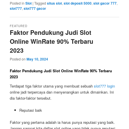
Posted in
Slot
|
Tagged
situs slot
,
slot deposit 5000
,
slot gacor 777
,
slot777
,
slot777 gacor
FEATURED
Faktor Pendukung Judi Slot
Online WinRate 90% Terbaru
2023
Posted on
May 10, 2024
Faktor Pendukung Judi Slot Online WinRate 90% Terbaru
2023
Terdapat tiga faktor utama yang membuat sebuah
slot777 login
online jadi terpercaya dan menyenangkan untuk dimainkan. Ini
dia faktor-faktor tersebut.
Reputasi baik
Faktor yang pertama adalah ia harus punya reputasi yang baik.
Jangan sampai kita daftar slot online yang tidak punya reputasi