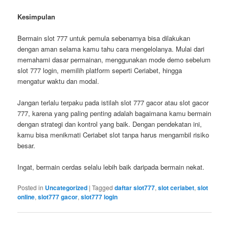
Kesimpulan
Bermain slot 777 untuk pemula sebenarnya bisa dilakukan
dengan aman selama kamu tahu cara mengelolanya. Mulai dari
memahami dasar permainan, menggunakan mode demo sebelum
slot 777 login, memilih platform seperti Ceriabet, hingga
mengatur waktu dan modal.
Jangan terlalu terpaku pada istilah slot 777 gacor atau slot gacor
777, karena yang paling penting adalah bagaimana kamu bermain
dengan strategi dan kontrol yang baik. Dengan pendekatan ini,
kamu bisa menikmati Ceriabet slot tanpa harus mengambil risiko
besar.
Ingat, bermain cerdas selalu lebih baik daripada bermain nekat.
Posted in
Uncategorized
|
Tagged
daftar slot777
,
slot ceriabet
,
slot
online
,
slot777 gacor
,
slot777 login