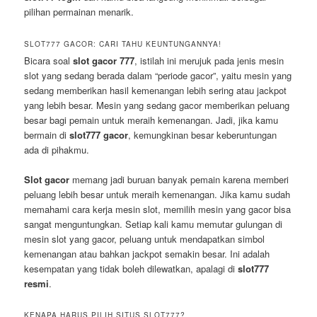
pilihan permainan menarik.
SLOT777 GACOR: CARI TAHU KEUNTUNGANNYA!
Bicara soal
slot gacor 777
, istilah ini merujuk pada jenis mesin
slot yang sedang berada dalam “periode gacor”, yaitu mesin yang
sedang memberikan hasil kemenangan lebih sering atau jackpot
yang lebih besar. Mesin yang sedang gacor memberikan peluang
besar bagi pemain untuk meraih kemenangan. Jadi, jika kamu
bermain di
slot777 gacor
, kemungkinan besar keberuntungan
ada di pihakmu.
Slot gacor
memang jadi buruan banyak pemain karena memberi
peluang lebih besar untuk meraih kemenangan. Jika kamu sudah
memahami cara kerja mesin slot, memilih mesin yang gacor bisa
sangat menguntungkan. Setiap kali kamu memutar gulungan di
mesin slot yang gacor, peluang untuk mendapatkan simbol
kemenangan atau bahkan jackpot semakin besar. Ini adalah
kesempatan yang tidak boleh dilewatkan, apalagi di
slot777
resmi
.
KENAPA HARUS PILIH SITUS SLOT777?