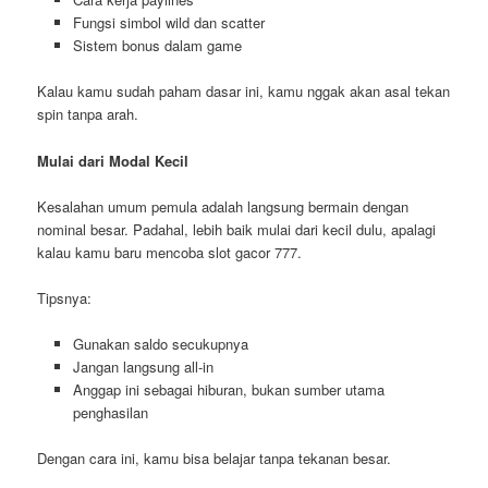
Fungsi simbol wild dan scatter
Sistem bonus dalam game
Kalau kamu sudah paham dasar ini, kamu nggak akan asal tekan
spin tanpa arah.
Mulai dari Modal Kecil
Kesalahan umum pemula adalah langsung bermain dengan
nominal besar. Padahal, lebih baik mulai dari kecil dulu, apalagi
kalau kamu baru mencoba slot gacor 777.
Tipsnya:
Gunakan saldo secukupnya
Jangan langsung all-in
Anggap ini sebagai hiburan, bukan sumber utama
penghasilan
Dengan cara ini, kamu bisa belajar tanpa tekanan besar.