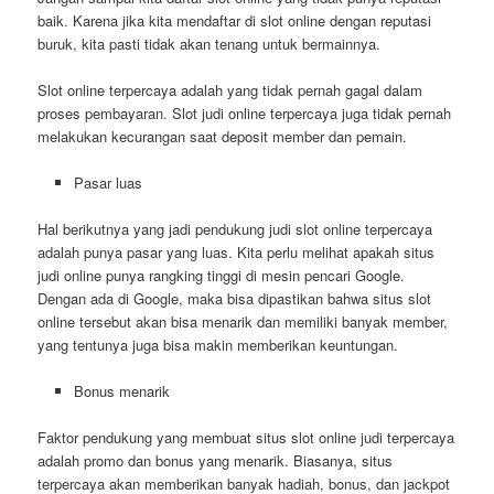
baik. Karena jika kita mendaftar di slot online dengan reputasi
buruk, kita pasti tidak akan tenang untuk bermainnya.
Slot online terpercaya adalah yang tidak pernah gagal dalam
proses pembayaran. Slot judi online terpercaya juga tidak pernah
melakukan kecurangan saat deposit member dan pemain.
Pasar luas
Hal berikutnya yang jadi pendukung judi slot online terpercaya
adalah punya pasar yang luas. Kita perlu melihat apakah situs
judi online punya rangking tinggi di mesin pencari Google.
Dengan ada di Google, maka bisa dipastikan bahwa situs slot
online tersebut akan bisa menarik dan memiliki banyak member,
yang tentunya juga bisa makin memberikan keuntungan.
Bonus menarik
Faktor pendukung yang membuat situs slot online judi terpercaya
adalah promo dan bonus yang menarik. Biasanya, situs
terpercaya akan memberikan banyak hadiah, bonus, dan jackpot