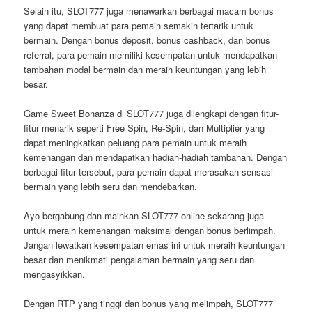
Selain itu, SLOT777 juga menawarkan berbagai macam bonus
yang dapat membuat para pemain semakin tertarik untuk
bermain. Dengan bonus deposit, bonus cashback, dan bonus
referral, para pemain memiliki kesempatan untuk mendapatkan
tambahan modal bermain dan meraih keuntungan yang lebih
besar.
Game Sweet Bonanza di SLOT777 juga dilengkapi dengan fitur-
fitur menarik seperti Free Spin, Re-Spin, dan Multiplier yang
dapat meningkatkan peluang para pemain untuk meraih
kemenangan dan mendapatkan hadiah-hadiah tambahan. Dengan
berbagai fitur tersebut, para pemain dapat merasakan sensasi
bermain yang lebih seru dan mendebarkan.
Ayo bergabung dan mainkan SLOT777 online sekarang juga
untuk meraih kemenangan maksimal dengan bonus berlimpah.
Jangan lewatkan kesempatan emas ini untuk meraih keuntungan
besar dan menikmati pengalaman bermain yang seru dan
mengasyikkan.
Dengan RTP yang tinggi dan bonus yang melimpah, SLOT777