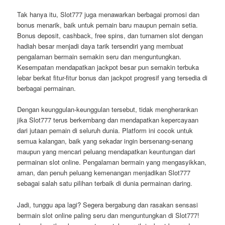
Tak hanya itu, Slot777 juga menawarkan berbagai promosi dan
bonus menarik, baik untuk pemain baru maupun pemain setia.
Bonus deposit, cashback, free spins, dan turnamen slot dengan
hadiah besar menjadi daya tarik tersendiri yang membuat
pengalaman bermain semakin seru dan menguntungkan.
Kesempatan mendapatkan jackpot besar pun semakin terbuka
lebar berkat fitur-fitur bonus dan jackpot progresif yang tersedia di
berbagai permainan.
Dengan keunggulan-keunggulan tersebut, tidak mengherankan
jika Slot777 terus berkembang dan mendapatkan kepercayaan
dari jutaan pemain di seluruh dunia. Platform ini cocok untuk
semua kalangan, baik yang sekadar ingin bersenang-senang
maupun yang mencari peluang mendapatkan keuntungan dari
permainan slot online. Pengalaman bermain yang mengasyikkan,
aman, dan penuh peluang kemenangan menjadikan Slot777
sebagai salah satu pilihan terbaik di dunia permainan daring.
Jadi, tunggu apa lagi? Segera bergabung dan rasakan sensasi
bermain slot online paling seru dan menguntungkan di Slot777!