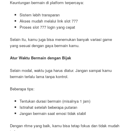
Keuntungan bermain di platform terpercaya:
Sistem lebih transparan
Akses mudah melalui link slot 777
Proses slot 777 login yang cepat
Selain itu, kamu juga bisa menemukan banyak variasi game
yang sesuai dengan gaya bermain kamu.
Atur Waktu Bermain dengan Bijak
Selain modal, waktu juga harus diatur. Jangan sampai kamu
bermain terlalu lama tanpa kontrol.
Beberapa tips:
Tentukan durasi bermain (misalnya 1 jam)
Istirahat setelah beberapa putaran
Jangan bermain saat emosi tidak stabil
Dengan ritme yang baik, kamu bisa tetap fokus dan tidak mudah