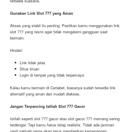
terbawa suasana.
Gunakan Link Slot 777 yang Aman
Akses yang stabil itu penting. Pastikan kamu menggunakan link
slot 777 yang resmi agar tidak mengalami gangguan saat
bermain.
Hindari:
Link tidak jelas
Situs tiruan
Login di tempat yang tidak terpercaya
Kalau kamu bermain di Ceriabet, biasanya sudah tersedia link
alternatif yang aman dan mudah diakses.
Jangan Terpancing Istilah Slot 777 Gacor
Istilah seperti slot 777 gacor atau slot gacor 777 memang sering
terdengar. Tapi kamu harus tetap realistis. Tidak ada jaminan
pasti sebuah game akan terus memberikan kemenangan.